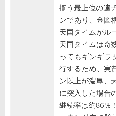
揃う最上位の連
ンであり、金図
天国タイムがル
天国タイムは奇
ってもギンギラ
行するため、実
ン以上が濃厚。
に突入した場合
継続率は約86％