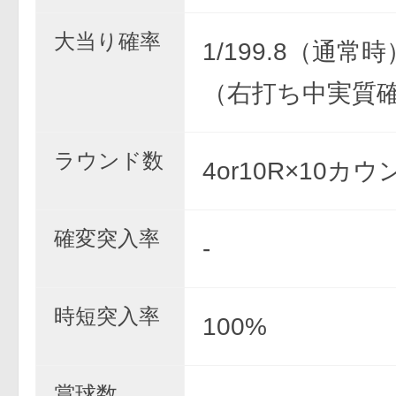
大当り確率
1/199.8（通常時）
（右打ち中実質
ラウンド数
4or10R×10カウ
確変突入率
-
時短突入率
100%
賞球数