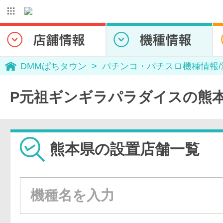
DMMぱちタウン
パチンコ・パチスロ機種情報
P元祖ギンギラパラダイスの熊
熊本県の設置店舗一覧