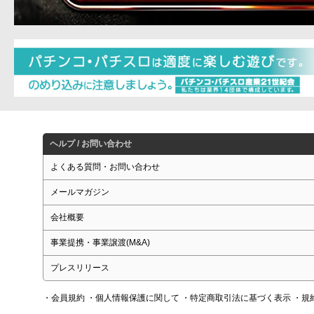
ヘルプ / お問い合わせ
よくある質問・お問い合わせ
メールマガジン
会社概要
事業提携・事業譲渡(M&A)
プレスリリース
・会員規約
・個人情報保護に関して
・特定商取引法に基づく表示
・規