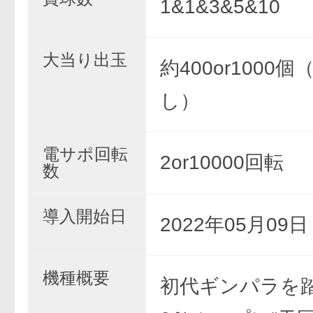
1&1&3&5&10
大当り出玉
約400or1000
し）
電サポ回転
2or10000回転
数
導入開始日
2022年05月09
機種概要
初代ギンパラを