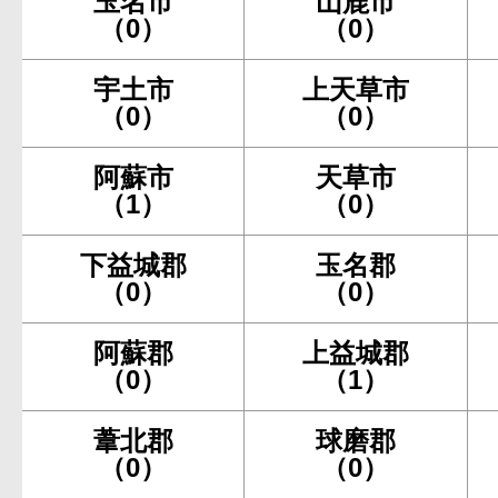
玉名市
山鹿市
（0）
（0）
宇土市
上天草市
（0）
（0）
阿蘇市
天草市
（1）
（0）
下益城郡
玉名郡
（0）
（0）
阿蘇郡
上益城郡
（0）
（1）
葦北郡
球磨郡
（0）
（0）