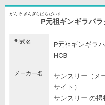
がんそ ぎんぎらぱらだいす
P元祖ギンギラパラダイス
型式名
P元祖ギンギラ
HCB
メーカー名
サンスリー（メ
サイト）
サンスリー の掲