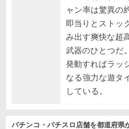
ャン率は驚異の約
即当りとストッ
み出す爽快な超
武器のひとつだ
発動すればラッ
なる強力な遊タ
している。
パチンコ・パチスロ店舗を都道府県