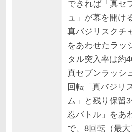
できれば「真セ
ュ」が幕を開け
真バジリスクチ
をあわせたラッ
タル突入率は約4
真セブンラッシ
回転「真バジリ
ム」と残り保留3
忍バトル」をあ
で、8回転（最大