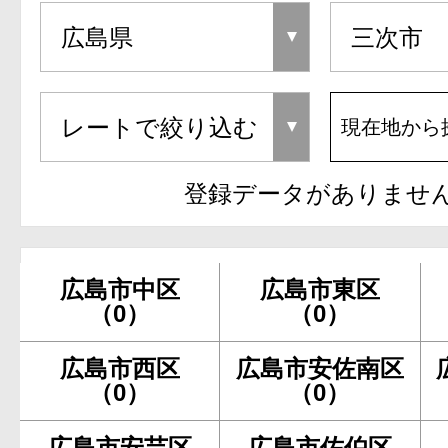
現在地から
登録データがありませ
広島市中区
広島市東区
（0）
（0）
広島市西区
広島市安佐南区
（0）
（0）
広島市安芸区
広島市佐伯区