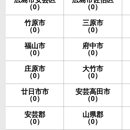
（0）
（0）
竹原市
三原市
（0）
（0）
福山市
府中市
（0）
（0）
庄原市
大竹市
（0）
（0）
廿日市市
安芸高田市
（0）
（0）
安芸郡
山県郡
（0）
（0）