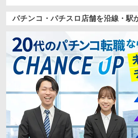
パチンコ・パチスロ店舗を沿線・駅