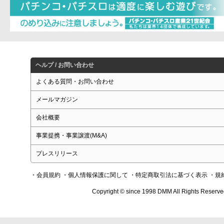
ヘルプ / お問い合わせ
よくある質問・お問い合わせ
メールマガジン
会社概要
事業提携・事業譲渡(M&A)
プレスリリース
・会員規約
・個人情報保護に関して
・特定商取引法に基づく表示
・規
Copyright © since 1998 DMM All Rights Reserve