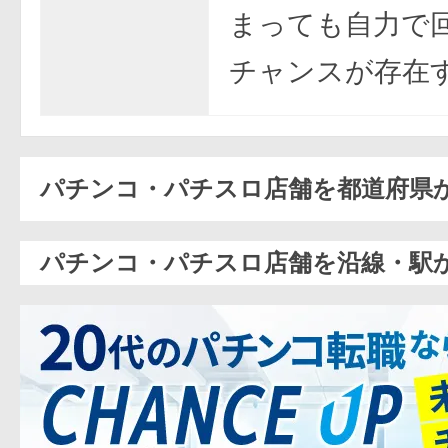
まっても自力で
チャンスが存在
パチンコ・パチスロ店舗を都道府県
パチンコ・パチスロ店舗を沿線・駅