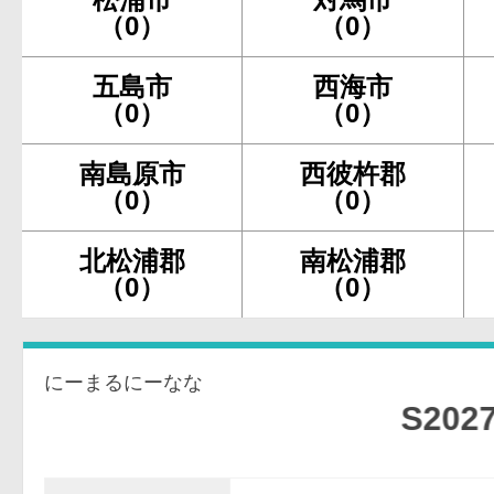
（0）
（0）
五島市
西海市
（0）
（0）
南島原市
西彼杵郡
（0）
（0）
北松浦郡
南松浦郡
（0）
（0）
にーまるにーなな
S2027D