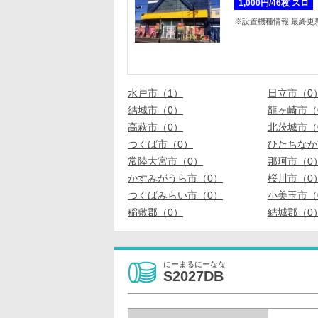
1,000円/46枚 スロ
※設置機種情報 最終更新日 
水戸市（1）
日立市（0
結城市（0）
龍ヶ崎市（
高萩市（0）
北茨城市（
つくば市（0）
ひたちなか
常陸大宮市（0）
那珂市（0
かすみがうら市（0）
桜川市（0
つくばみらい市（0）
小美玉市（
稲敷郡（0）
結城郡（0
にーまるにーなな
S2027DB