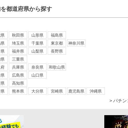
舗を都道府県から探す
城県
秋田県
山形県
福島県
馬県
埼玉県
千葉県
東京都
神奈川県
川県
福井県
山梨県
長野県
知県
三重県
阪府
兵庫県
奈良県
和歌山県
山県
広島県
山口県
媛県
高知県
崎県
熊本県
大分県
宮崎県
鹿児島県
沖縄県
> パチ