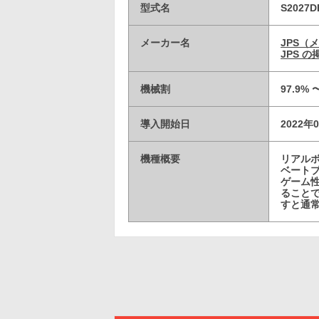
型式名
S2027D
メーカー名
JPS（
JPS 
機械割
97.9% 
導入開始日
2022年
機種概要
リアルボ
ベート
ゲーム
ることで
すと通