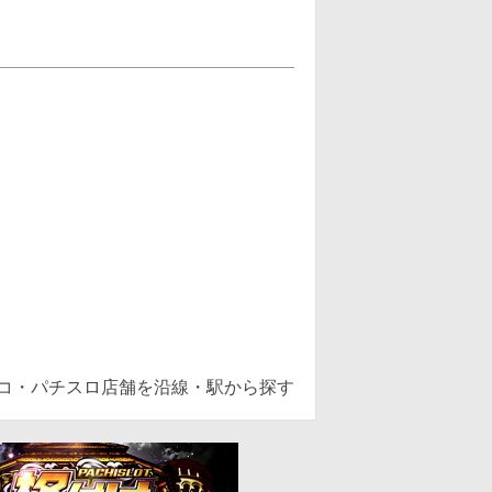
ンコ・パチスロ店舗を沿線・駅から探す