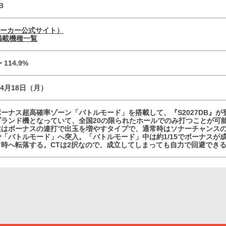
B
メーカー公式サイト）
の掲載機種一覧
〜 114.9%
04月18日（月）
ーナス超高確率ゾーン「バトルモード」を搭載して、『S2027DB』
ブランド機となっていて、全国20の限られたホールでのみ打つことが可
性はボーナスの連打で出玉を増やすタイプで、通常時はソナーチャンスの
「バトルモード」へ突入。「バトルモード」中は約1/15でボーナスが成
常時へ転落する。CTは2択なので、成立してしまっても自力で回避でき