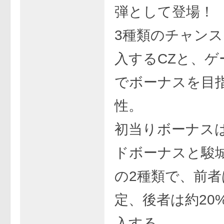
弾として登場！
3種類のチャン
入するCZと、ゲ
でボーナスを目
性。
初当りボーナス
ドボーナスと駿
の2種類で、前者
定、後者は約20
入する。