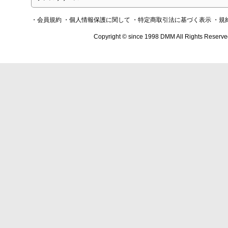
・会員規約
・個人情報保護に関して
・特定商取引法に基づく表示
・規
Copyright © since 1998 DMM All Rights Reserve