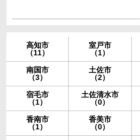
高知市
室戸市
（11）
（1）
南国市
土佐市
（3）
（2）
宿毛市
土佐清水市
（1）
（0）
香南市
香美市
（1）
（0）