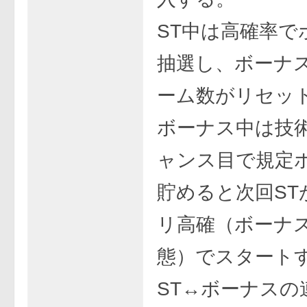
ST中は高確率で
抽選し、ボーナ
ーム数がリセッ
ボーナス中は技
ャンス目で規定
貯めると次回ST
リ高確（ボーナ
態）でスタート
ST↔ボーナスの