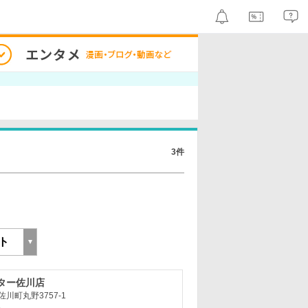
3件
ター佐川店
川町丸野3757-1