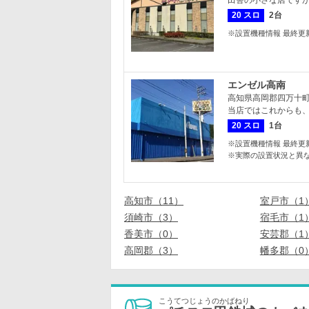
田舎の小さな店です
20 スロ
2台
※設置機種情報 最終更新日 
エンゼル高南
高知県高岡郡四万十町古
当店ではこれからも
20 スロ
1台
※設置機種情報 最終更新日 
※実際の設置状況と異
高知市（11）
室戸市（1
須崎市（3）
宿毛市（1
香美市（0）
安芸郡（1
高岡郡（3）
幡多郡（0
こうてつじょうのかばねり