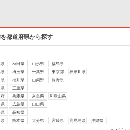
舗を都道府県から探す
城県
秋田県
山形県
福島県
馬県
埼玉県
千葉県
東京都
神奈川県
川県
福井県
山梨県
長野県
知県
三重県
阪府
兵庫県
奈良県
和歌山県
山県
広島県
山口県
媛県
高知県
崎県
熊本県
大分県
宮崎県
鹿児島県
沖縄県