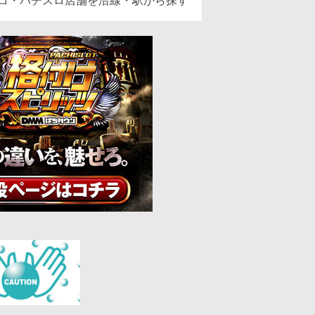
ンコ・パチスロ店舗を沿線・駅から探す