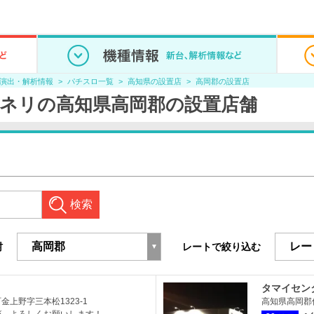
/演出・解析情報
パチスロ一覧
高知県の設置店
高岡郡の設置店
ネリの高知県高岡郡の設置店舗
検索
村
レートで絞り込む
タマイセン
上野字三本松1323-1
高知県高岡郡佐