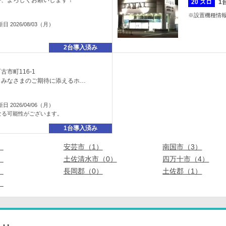
が、よろしくお願いします！
20 スロ
1
※設置機種情報 最
2026/08/03（月）
2台導入済み
市町116-1
、みなさまのご期待に添えるホ…
2026/04/06（月）
なる可能性がございます。
1台導入済み
）
安芸市（1）
南国市（3）
）
土佐清水市（0）
四万十市（4）
）
長岡郡（0）
土佐郡（1）
）