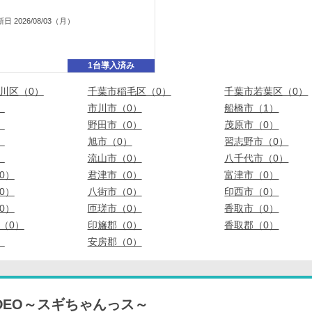
2026/08/03（月）
1台導入済み
川区（0）
千葉市稲毛区（0）
千葉市若葉区（0）
）
市川市（0）
船橋市（1）
）
野田市（0）
茂原市（0）
）
旭市（0）
習志野市（0）
）
流山市（0）
八千代市（0）
0）
君津市（0）
富津市（0）
0）
八街市（0）
印西市（0）
0）
匝瑳市（0）
香取市（0）
（0）
印旛郡（0）
香取郡（0）
）
安房郡（0）
 RODEO～スギちゃんっス～