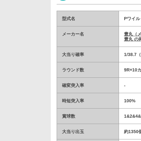
型式名
Pワイル
メーカー名
豊丸（
豊丸 の
大当り確率
1/38
ラウンド数
9R×1
確変突入率
-
時短突入率
100%
賞球数
1&2&4&
大当り出玉
約135