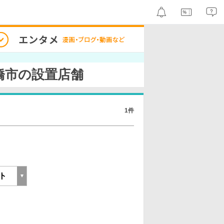
船橋市の設置店舗
1件