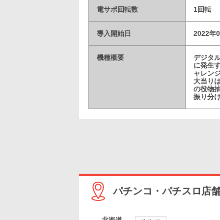
電サポ回転数
1回転
導入開始日
2022年
機種概要
デジタル
に発生
ャレンジ
大当りは
の役物
振り分け
パチンコ・パチスロ店