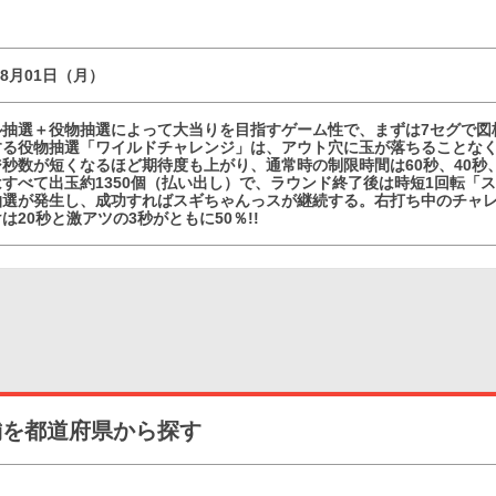
08月01日（月）
抽選＋役物抽選によって大当りを目指すゲーム性で、まずは7セグで図柄揃
する役物抽選「ワイルドチャレンジ」は、アウト穴に玉が落ちることな
秒数が短くなるほど期待度も上がり、通常時の制限時間は60秒、40秒、
すべて出玉約1350個（払い出し）で、ラウンド終了後は時短1回転「
抽選が発生し、成功すればスギちゃんっスが継続する。右打ち中のチャ
は20秒と激アツの3秒がともに50％!!
舗を都道府県から探す