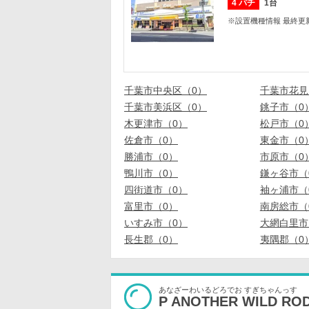
4 パチ
1台
※設置機種情報 最終更新日 
千葉市中央区（0）
千葉市花見
千葉市美浜区（0）
銚子市（0
木更津市（0）
松戸市（0
佐倉市（0）
東金市（0
勝浦市（0）
市原市（0
鴨川市（0）
鎌ヶ谷市（
四街道市（0）
袖ヶ浦市（
富里市（0）
南房総市（
いすみ市（0）
大網白里市
長生郡（0）
夷隅郡（0
あなざーわいるどろでお すぎちゃんっす
P ANOTHER WILD