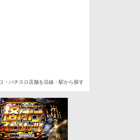
ンコ・パチスロ店舗を沿線・駅から探す