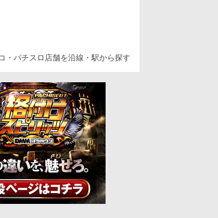
ンコ・パチスロ店舗を沿線・駅から探す