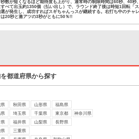
秒数が短くなるほど期待度も上がり、通常時の制限時間は60秒、40秒、
すべて出玉約1350個（払い出し）で、ラウンド終了後は時短1回転「
抽選が発生し、成功すればスギちゃんっスが継続する。右打ち中のチャ
は20秒と激アツの3秒がともに50％!!
舗を都道府県から探す
城県
秋田県
山形県
福島県
馬県
埼玉県
千葉県
東京都
神奈川県
川県
福井県
山梨県
長野県
知県
三重県