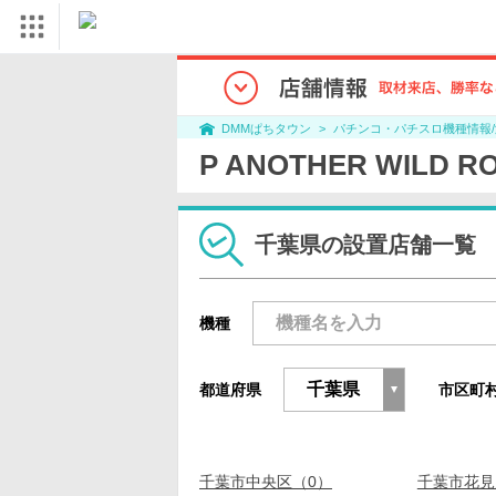
パチンコ・パチスロ機種情報
DMMぱちタウン
P ANOTHER WI
千葉県の設置店舗一覧
機種
都道府県
市区町
千葉市中央区（0）
千葉市花見