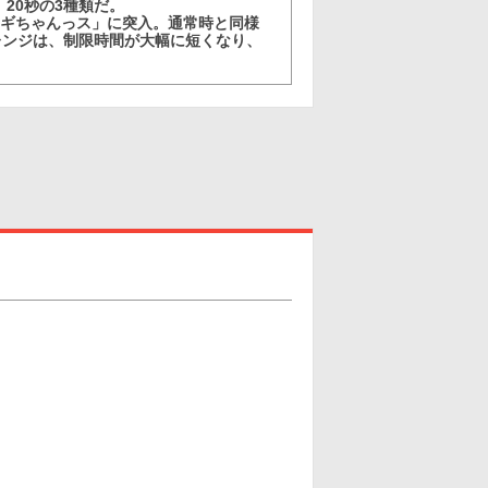
20秒の3種類だ。
スギちゃんっス」に突入。通常時と同様
レンジは、制限時間が大幅に短くなり、