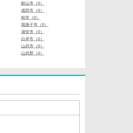
館山市（0）
成田市（0）
柏市（0）
我孫子市（0）
浦安市（0）
白井市（0）
山武市（0）
山武郡（0）