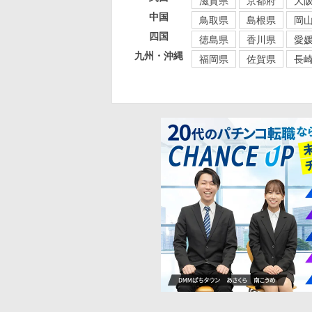
滋賀県
京都府
大
中国
鳥取県
島根県
岡
四国
徳島県
香川県
愛
九州・沖縄
福岡県
佐賀県
長