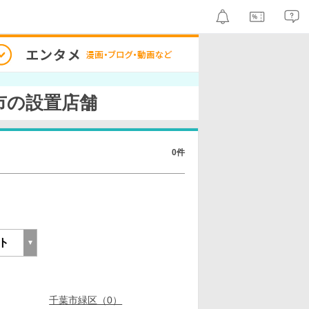
柏市の設置店舗
0件
千葉市緑区（0）