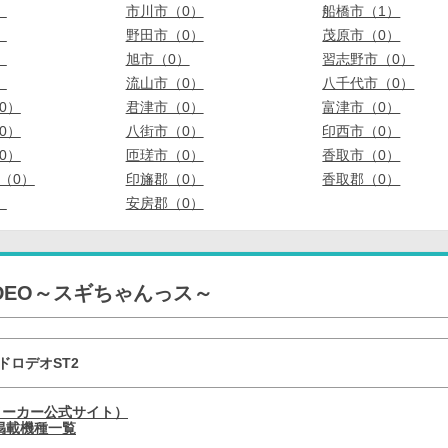
）
市川市（0）
船橋市（1）
）
野田市（0）
茂原市（0）
）
旭市（0）
習志野市（0）
）
流山市（0）
八千代市（0）
0）
君津市（0）
富津市（0）
0）
八街市（0）
印西市（0）
0）
匝瑳市（0）
香取市（0）
（0）
印旛郡（0）
香取郡（0）
）
安房郡（0）
 RODEO～スギちゃんっス～
ドロデオST2
メーカー公式サイト）
掲載機種一覧