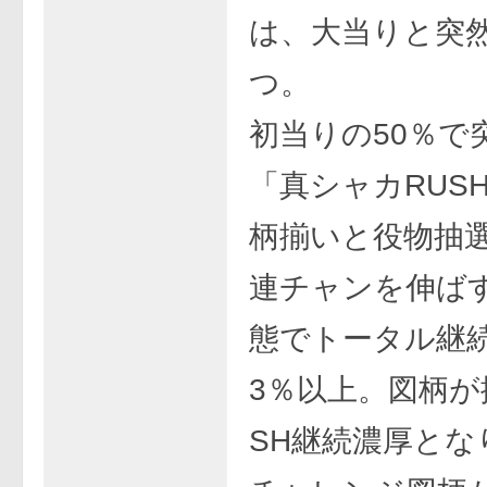
は、大当りと突然
つ。
初当りの50％で
「真シャカRUS
柄揃いと役物抽
連チャンを伸ば
態でトータル継
3％以上。図柄が
SH継続濃厚とな