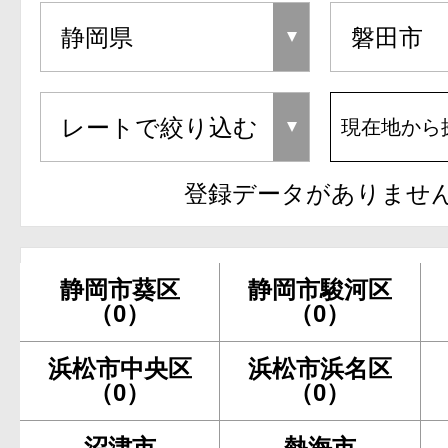
現在地から
登録データがありませ
静岡市葵区
静岡市駿河区
（0）
（0）
浜松市中央区
浜松市浜名区
（0）
（0）
沼津市
熱海市