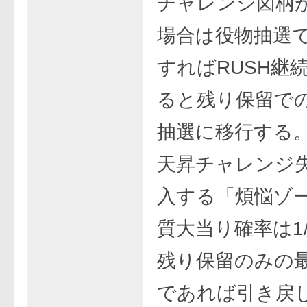
チャレンジ図柄
場合は役物抽選
すればRUSH継
ると残り保留で
抽選に移行する
天昇チャレンジ
入する「煩悩ゾ
質大当り確率は1/
残り保留のみの最
であれば引き戻