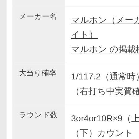
メーカー名
マルホン（メー
イト）
マルホン の掲載
大当り確率
1/117.2（通常時）
（右打ち中実質
ラウンド数
3or4or10R×9（
（下）カウント