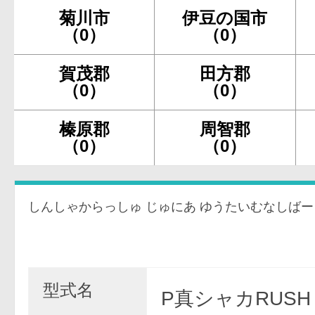
菊川市
伊豆の国市
（0）
（0）
賀茂郡
田方郡
（0）
（0）
榛原郡
周智郡
（0）
（0）
しんしゃからっしゅ じゅにあ ゆうたいむなしば
P真シャカ
型式名
P真シャカRUSH 