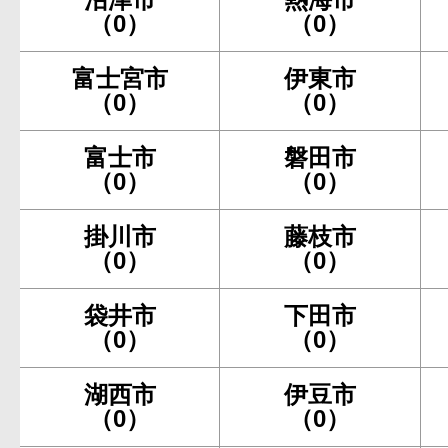
（0）
（0）
富士宮市
伊東市
（0）
（0）
富士市
磐田市
（0）
（0）
掛川市
藤枝市
（0）
（0）
袋井市
下田市
（0）
（0）
湖西市
伊豆市
（0）
（0）