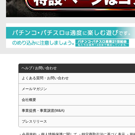
ヘルプ / お問い合わせ
よくある質問・お問い合わせ
メールマガジン
会社概要
事業提携・事業譲渡(M&A)
プレスリリース
・会員規約
・個人情報保護に関して
・特定商取引法に基づく表示
・規