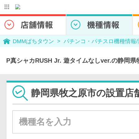
DMMぱちタウン
パチンコ・パチスロ機種情報
P真シャカRUSH Jr. 遊タイムなしver.の静
静岡県牧之原市の設置店