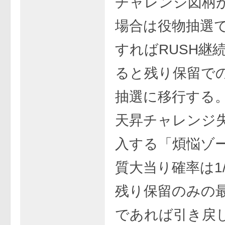
チャレンジ図柄
場合は役物抽選
すればRUSH継
ると残り保留で
抽選に移行する
天昇チャレンジ
入する「煩悩ゾ
質大当り確率は1/
残り保留のみの最
であれば引き戻