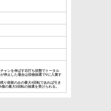
連チャンを伸ばす右打ち状態でトータル
柄が停止した場合は役物抽選でVに入賞す
、残り保留のみの最大4回転であれば引き
4個の最大5回転の抽選を受けられる。