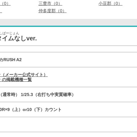
（0）
三豊市（0）
小豆郡（0）
）
仲多度郡（0）
なしばーじょん
タイムなしver.
RUSH A2
ン（メーカー公式サイト）
 の掲載機種一覧
.2（通常時） 1/25.3（右打ち中実質確率）
r10R×9（上）or10（下）カウント