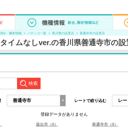
/演出・解析情報
パチンコ一覧
香川県の設置店
善通寺市の設置店
. 遊タイムなしver.の香川県善通寺市の
検索
村
レートで絞り込む
登録データがありません
）
坂出市（0）
善通寺市（0）