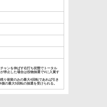
連チャンを伸ばす右打ち状態でトータル
柄が停止した場合は役物抽選でVに入賞す
、残り保留のみの最大4回転であれば引き
4個の最大5回転の抽選を受けられる。