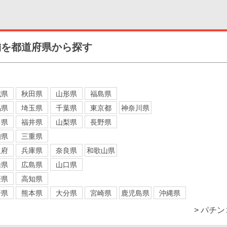
舗を都道府県から探す
城県
秋田県
山形県
福島県
馬県
埼玉県
千葉県
東京都
神奈川県
川県
福井県
山梨県
長野県
知県
三重県
阪府
兵庫県
奈良県
和歌山県
山県
広島県
山口県
媛県
高知県
崎県
熊本県
大分県
宮崎県
鹿児島県
沖縄県
> パチ