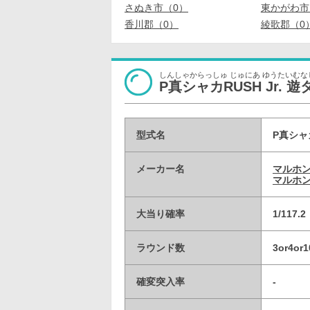
さぬき市（0）
東かがわ市
香川郡（0）
綾歌郡（0
しんしゃからっしゅ じゅにあ ゆうたいむ
P真シャカRUSH Jr. 遊
型式名
P真シャカ
メーカー名
マルホ
マルホン
大当り確率
1/117
ラウンド数
3or4o
確変突入率
-