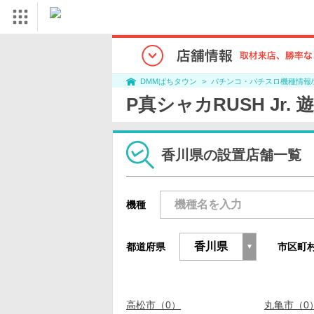
パチンコ・パチスロ機種情報
DMMぱちタウン
P真シャカRUSH Jr
香川県の設置店舗一覧
機種
都道府県
市区町
高松市（0）
丸亀市（0