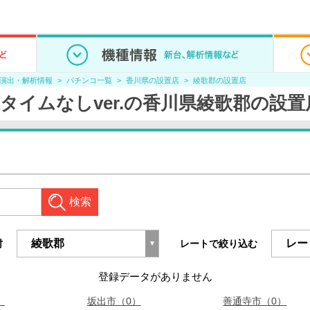
/演出・解析情報
パチンコ一覧
香川県の設置店
綾歌郡の設置店
. 遊タイムなしver.の香川県綾歌郡の設
検索
村
レートで絞り込む
登録データがありません
）
坂出市（0）
善通寺市（0）