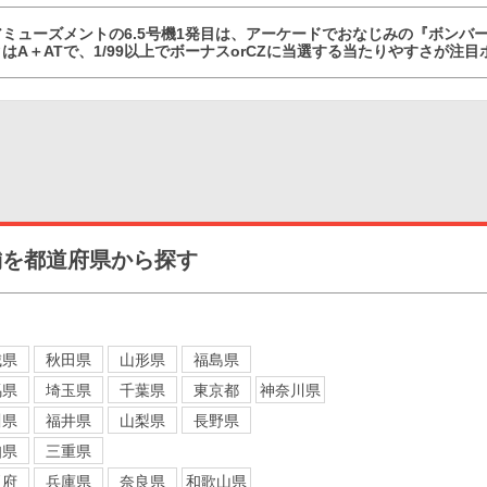
ミューズメントの6.5号機1発目は、アーケードでおなじみの『ボンバ
はA＋ATで、1/99以上でボーナスorCZに当選する当たりやすさが注
舗を都道府県から探す
城県
秋田県
山形県
福島県
馬県
埼玉県
千葉県
東京都
神奈川県
川県
福井県
山梨県
長野県
知県
三重県
阪府
兵庫県
奈良県
和歌山県