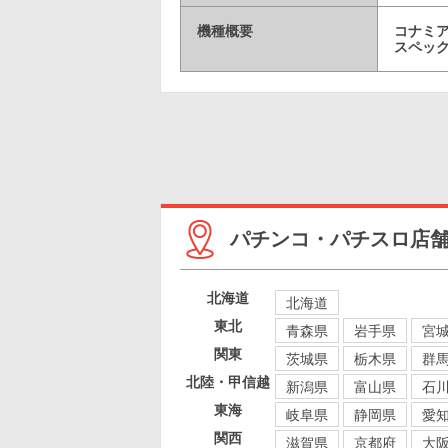
機種概要
コナミア
スペック
パチンコ・パチスロ店
北海道
北海道
東北
青森県
岩手県
宮
関東
茨城県
栃木県
群
北陸・甲信越
新潟県
富山県
石
東海
岐阜県
静岡県
愛
関西
滋賀県
京都府
大