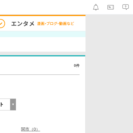
0件
関市（0）