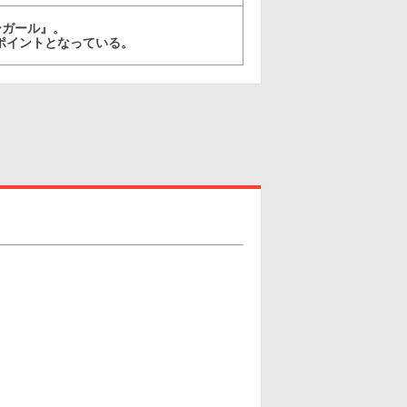
ーガール』。
目ポイントとなっている。