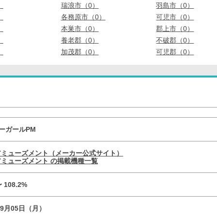
）
瑞浪市（0）
羽島市（0）
）
各務原市（0）
可児市（0）
）
本巣市（0）
郡上市（0）
）
養老郡（0）
不破郡（0）
）
加茂郡（0）
可児郡（0）
ーガールPM
アミューズメント（メーカー公式サイト）
ミューズメント の掲載機種一覧
〜 108.2%
09月05日（月）