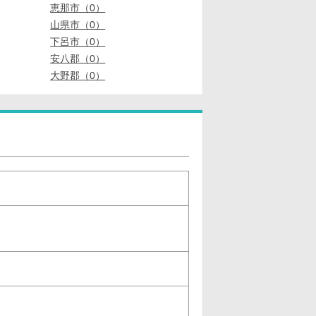
恵那市（0）
山県市（0）
下呂市（0）
安八郡（0）
大野郡（0）