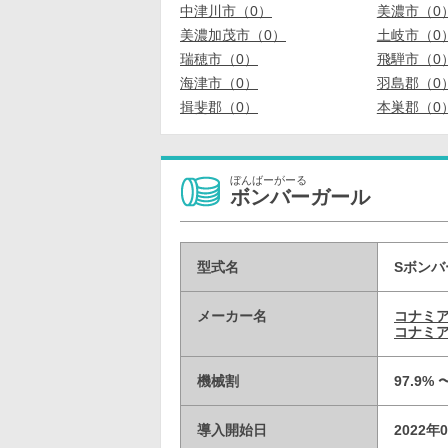
中津川市（0）
美濃市（0
美濃加茂市（0）
土岐市（0
瑞穂市（0）
飛騨市（0
海津市（0）
羽島郡（0
揖斐郡（0）
本巣郡（0
ぼんばーがーる
ボンバーガール
型式名
Sボンバ
メーカー名
コナミ
コナミア
機械割
97.9% 
導入開始日
2022年