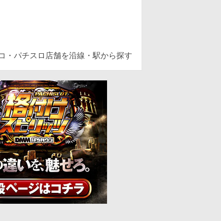
ンコ・パチスロ店舗を沿線・駅から探す