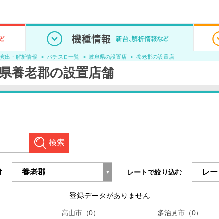
/演出・解析情報
パチスロ一覧
岐阜県の設置店
養老郡の設置店
県養老郡の設置店舗
検索
村
レートで絞り込む
登録データがありません
）
高山市（0）
多治見市（0）