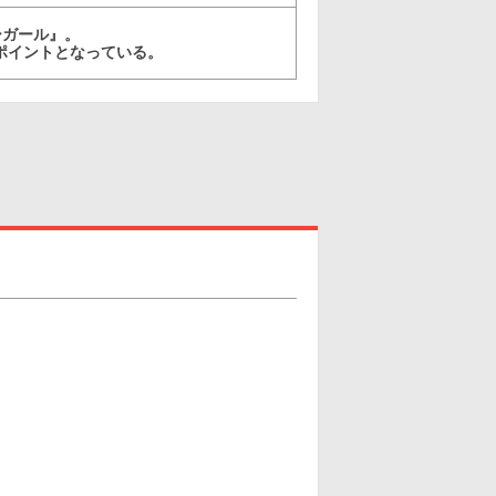
ーガール』。
目ポイントとなっている。