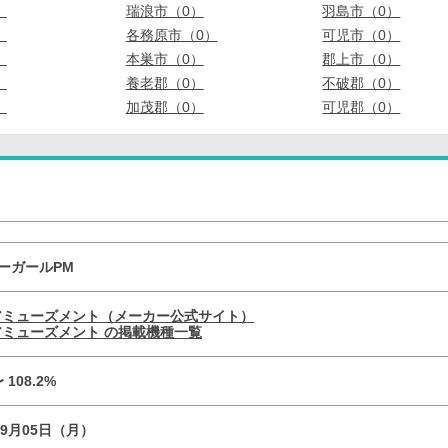
）
瑞浪市（0）
羽島市（0）
）
各務原市（0）
可児市（0）
）
本巣市（0）
郡上市（0）
）
養老郡（0）
不破郡（0）
）
加茂郡（0）
可児郡（0）
ーガールPM
アミューズメント（メーカー公式サイト）
ミューズメント の掲載機種一覧
〜 108.2%
09月05日（月）