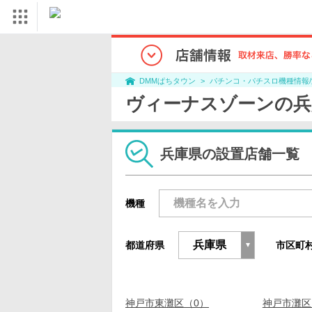
パチンコ・パチスロ機種情報
DMMぱちタウン
ヴィーナスゾーンの兵
兵庫県の設置店舗一覧
機種
都道府県
市区町
神戸市東灘区（0）
神戸市灘区