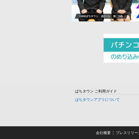
ぱちタウン ご利用ガイド
ぱちタウンアプリについて
会社概要
プレスリリー