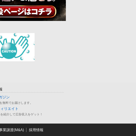
報
ガジン
を無料でお届けします。
フィリエイト
品を紹介して広告収入をゲット！
業譲渡(M&A)
採用情報