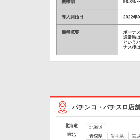
機械割
96.8% 
導入開始日
2022年
機種概要
ボーナ
通常時
というパ
ナス後
パチンコ・パチスロ店
北海道
北海道
東北
青森県
岩手県
宮