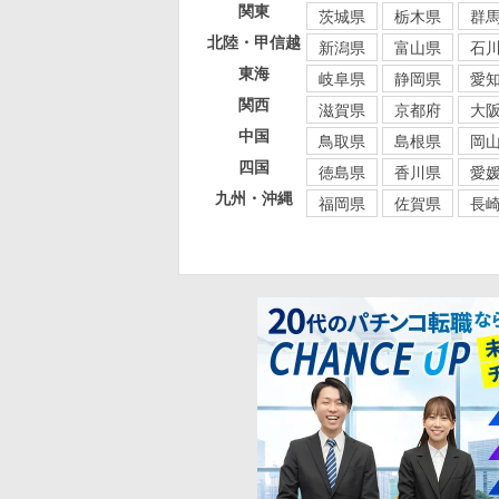
関東
茨城県
栃木県
群
北陸・甲信越
新潟県
富山県
石
東海
岐阜県
静岡県
愛
関西
滋賀県
京都府
大
中国
鳥取県
島根県
岡
四国
徳島県
香川県
愛
九州・沖縄
福岡県
佐賀県
長