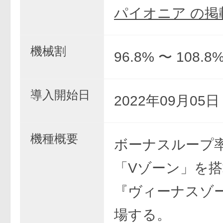
パイオニア の掲
機械割
96.8% 〜 108.8
導入開始日
2022年09月05
機種概要
ボーナスループ率
「Vゾーン」を
『ヴィーナスゾ
場する。