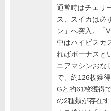
通常時はチェリ
ス、スイカは必
ン」へ突入。「
中はハイビスカ
ればボーナスと
ニアマシンおな
で、約126枚獲得
Gと約61枚獲得
の2種類が存在