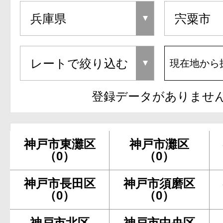
現在地から
登録データがありませ
神戸市東灘区
神戸市灘区
（0）
（0）
神戸市長田区
神戸市須磨区
（0）
（0）
神戸市北区
神戸市中央区