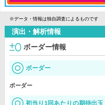
※データ・情報は独自調査によるものです
演出・解析情報
ボーダー情報
ボーダー
ボーダー
初当り1回あたりの期待出玉