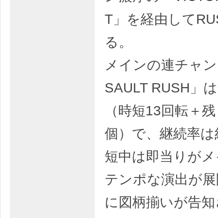
T」を経由してRU
る。
メインの連チャン
SAULT RUSH」
（時短13回転＋残
個）で、継続率は
短中は即当りがメ
テンポな演出が展
に図柄揃いが告知