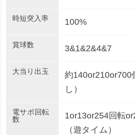
時短突入率
100%
賞球数
3&1&2&4&7
大当り出玉
約140or210or7
し）
電サポ回転
1or13or254回転o
数
（遊タイム）