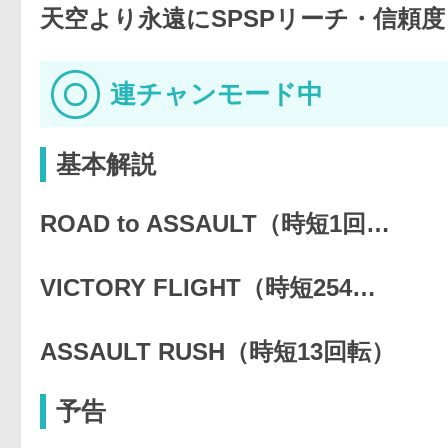
天空より永遠にSPSPリーチ・信頼度
連チャンモード中
基本解説
ROAD to ASSAULT（時短1回…
VICTORY FLIGHT（時短254…
ASSAULT RUSH（時短13回転）
予告