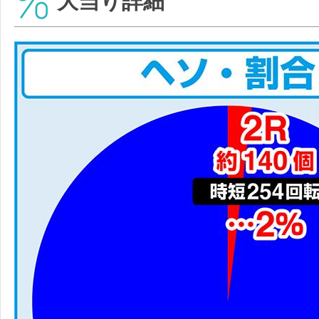
大当り詳細