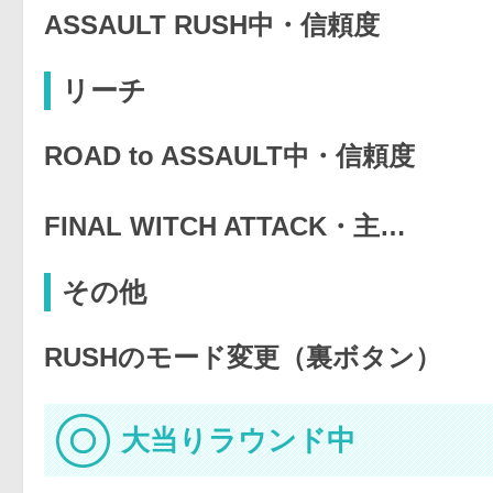
ASSAULT RUSH中・信頼度
リーチ
ROAD to ASSAULT中・信頼度
FINAL WITCH ATTACK・主…
その他
RUSHのモード変更（裏ボタン）
大当りラウンド中