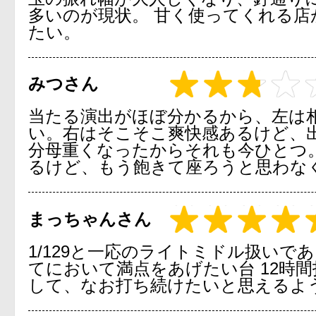
多いのが現状。 甘く使ってくれる店
たい。
みつさん
当たる演出がほぼ分かるから、左は
い。右はそこそこ爽快感あるけど、
分母重くなったからそれも今ひとつ
るけど、もう飽きて座ろうと思わな
まっちゃんさん
1/129と一応のライトミドル扱いで
てにおいて満点をあげたい台 12時
して、なお打ち続けたいと思えるよ