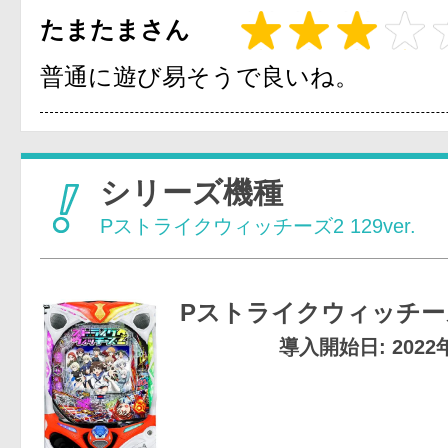
たまたまさん
普通に遊び易そうで良いね。
シリーズ機種
Pストライクウィッチーズ2 129ver.
Pストライクウィッチー
導入開始日: 2022