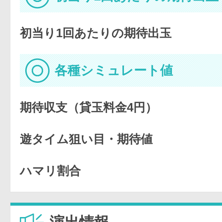
初当り1回あたりの期待出玉
各種シミュレート値
期待収支（貸玉料金4円）
遊タイム狙い目・期待値
ハマリ割合