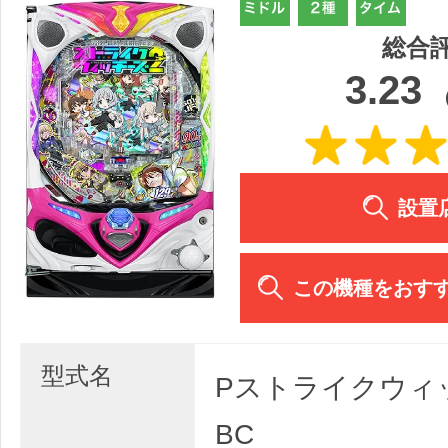
総合
3.23
設置
この機種をおす
型式名
Pストライクウィ
BC