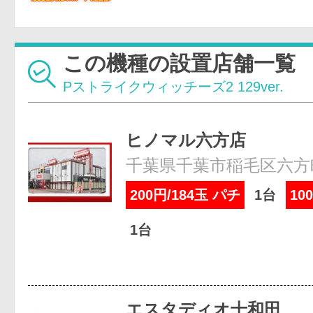
この機種の設置店舗一覧
Pストライクウィッチーズ2 129ver.
ヒノマル六方店
千葉県千葉市稲毛区六方町
200円/184玉 パチ
1台
10
1台
エスタディオ十和田