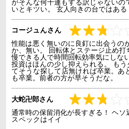
がそんな何十連もする訳じゃないので
いとキツい。 玄人向きの台ではある
コージュんさん
性能は悪く無いのに良釘に出会うの
か、無い。 回転体とステージ止め打
慢できる人で時間回転効率気にしな
投資はほんの少し抑えられる。 もう
てそうな探して店無ければ卒業。あと
も卒業。前者の方が早そうだな。
大蛇卍郎さん
通常時の保留消化が長すぎる！ ヘソ
スペックはイイ