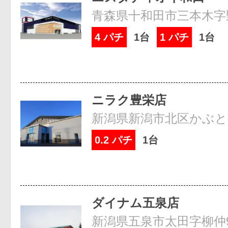
青森県十和田市三本木字野
4 パチ
1台
1 パチ
1台
ニラク豊栄店
新潟県新潟市北区かぶとや
0.2 パチ
1台
ダイナム五泉店
新潟県五泉市太田字柳仲9