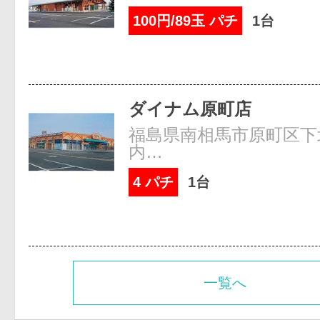
100円/89玉 パチ
1台
ダイナム原町店
福島県南相馬市原町区下
内…
4 パチ
1台
一覧へ