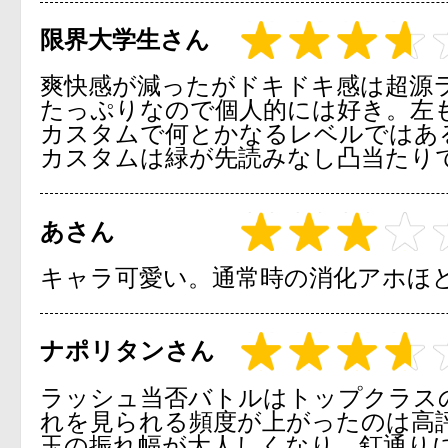
限界大学生さん
爽快感が減ったがドキドキ感は超源
たっぷりなので個人的には好き。左
カスタムで何とかなるレベルではあ
カスタムは緑が先読みなし凸当たり
あさん
キャラ可愛い。通常時の消化アホほ
ナポリタンさん
ラッシュ当否バトルはトップクラスの
れを見られる頻度が上がったのは高評
玉の振れ幅が大人しくなり、釘通り