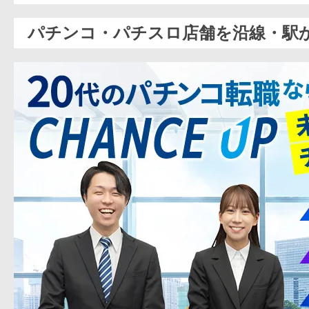
パチンコ・パチスロ店舗を沿線・駅