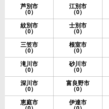
芦別市
江別市
（0）
（0）
紋別市
士別市
（0）
（0）
三笠市
根室市
（0）
（0）
滝川市
砂川市
（0）
（0）
深川市
富良野市
（0）
（0）
恵庭市
伊達市
（0）
（0）