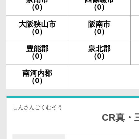
（0）
（0）
大阪狭山市
阪南市
（0）
（0）
豊能郡
泉北郡
（0）
（0）
南河内郡
（0）
しんさんごくむそう
CR真・三國無双