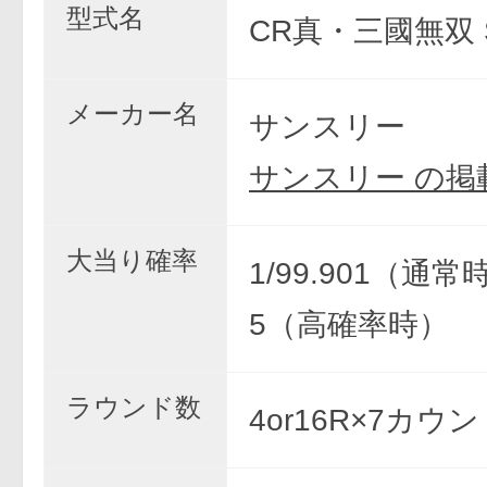
型式名
CR真・三國無双 
メーカー名
サンスリー
サンスリー の掲
大当り確率
1/99.901（通常時
5（高確率時）
ラウンド数
4or16R×7カウ