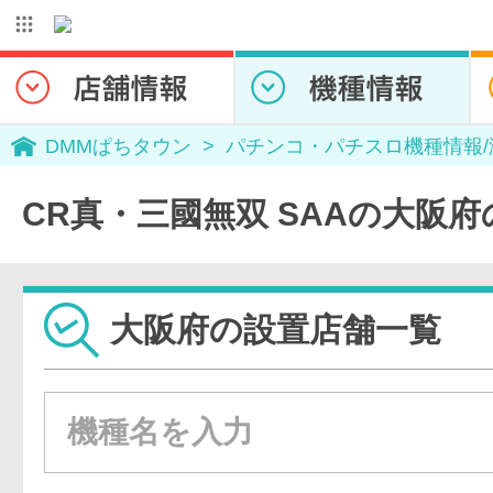
DMMぱちタウン
パチンコ・パチスロ機種情報
CR真・三國無双 SAAの大阪
大阪府の設置店舗一覧