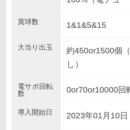
賞球数
1&1&5&15
大当り出玉
約450or1500
し）
電サポ回転
0or70or10000回
数
導入開始日
2023年01月10