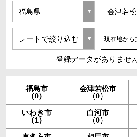
現在地から
登録データがありませ
福島市
会津若松市
（0）
（0）
いわき市
白河市
（1）
（0）
喜多方市
相馬市