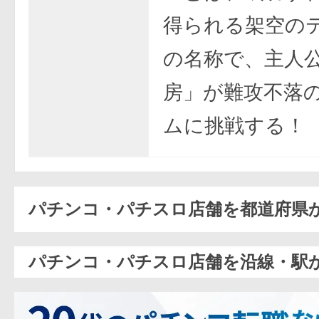
得られる架空の
の名称で、主人公
房」が難攻不落
ムに挑戦する！
パチンコ・パチスロ店舗を都道府県
パチンコ・パチスロ店舗を沿線・駅