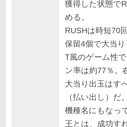
獲得した状態でR
める。
RUSHは時短70
保留4個で大当り
T風のゲーム性
ン率は約77％。
大当り出玉はすべ
（払い出し）だ
機種名にもなっ
王とは、成功す