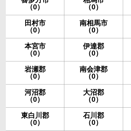
（0）
（0）
田村市
南相馬市
（0）
（0）
本宮市
伊達郡
（0）
（0）
岩瀬郡
南会津郡
（0）
（0）
河沼郡
大沼郡
（0）
（0）
東白川郡
石川郡
（0）
（0）