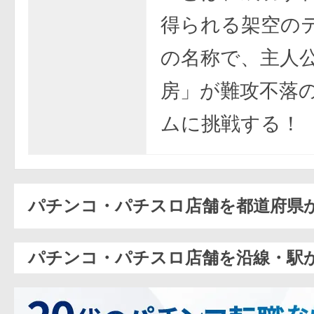
得られる架空の
の名称で、主人公
房」が難攻不落
ムに挑戦する！
パチンコ・パチスロ店舗を都道府県
パチンコ・パチスロ店舗を沿線・駅