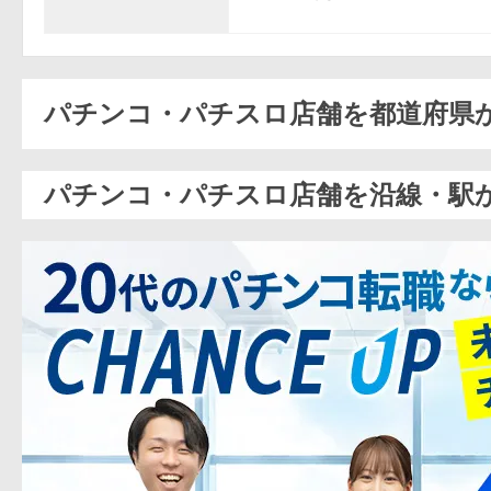
パチンコ・パチスロ店舗を都道府県
パチンコ・パチスロ店舗を沿線・駅