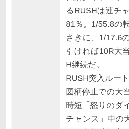
るRUSHは連チ
81％。1/55.8
さきに、1/17.
引ければ10R大当
H継続だ。
RUSH突入ルート
図柄停止での大
時短「怒りのダ
チャンス」中の