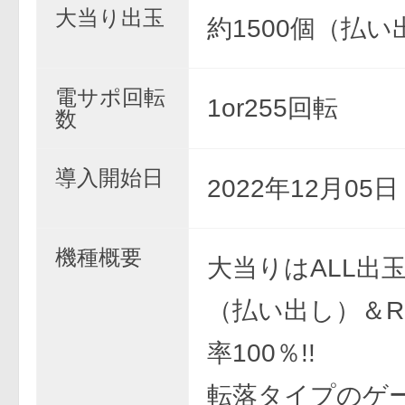
大当り出玉
約1500個（払い
電サポ回転
1or255回転
数
導入開始日
2022年12月05
機種概要
大当りはALL出玉
（払い出し）＆R
率100％!!
転落タイプのゲ