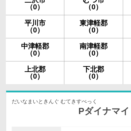
（0）
（0）
平川市
東津軽郡
（0）
（0）
中津軽郡
南津軽郡
（0）
（0）
上北郡
下北郡
（0）
（0）
だいなまいときんぐ むてきすぺっく
Pダイナマイトキング