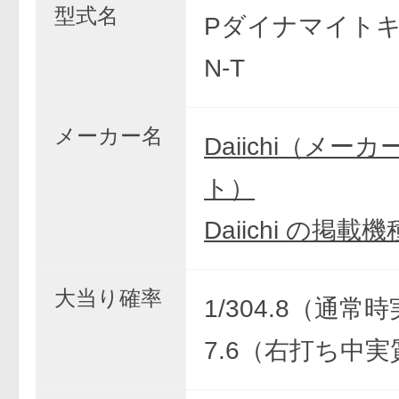
型式名
Pダイナマイトキ
N-T
メーカー名
Daiichi（メー
ト）
Daiichi の掲載
大当り確率
1/304.8（通常時
7.6（右打ち中実