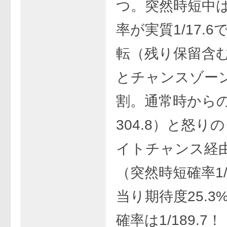
つ。突然時短中
率が実質1/17.6
転（残り保留含
とチャンスゾー
割。通常時からの
304.8）と怒り
イトチャンス経
（突然時短確率1/1
当り期待度25.3
確率は1/189.7！