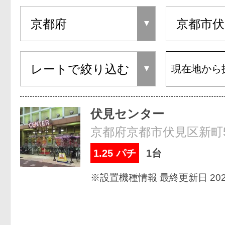
現在地から
伏見センター
京都府京都市伏見区新町5-
1.25 パチ
1台
※設置機種情報 最終更新日 2026