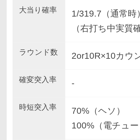
大当り確率
1/319.7（通常時）
（右打ち中実質
ラウンド数
2or10R×10カウ
確変突入率
-
時短突入率
70%（ヘソ）
100%（電チュー