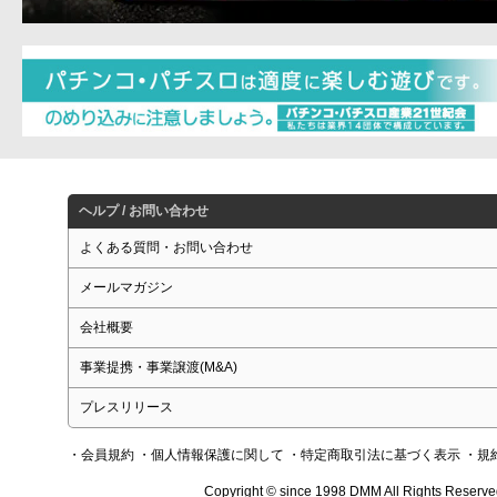
ヘルプ / お問い合わせ
よくある質問・お問い合わせ
メールマガジン
会社概要
事業提携・事業譲渡(M&A)
プレスリリース
・会員規約
・個人情報保護に関して
・特定商取引法に基づく表示
・規
Copyright © since 1998 DMM All Rights Reserve