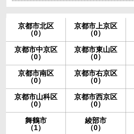
京都市北区
京都市上京区
（0）
（0）
京都市中京区
京都市東山区
（0）
（0）
京都市南区
京都市右京区
（0）
（0）
京都市山科区
京都市西京区
（0）
（0）
舞鶴市
綾部市
（1）
（0）