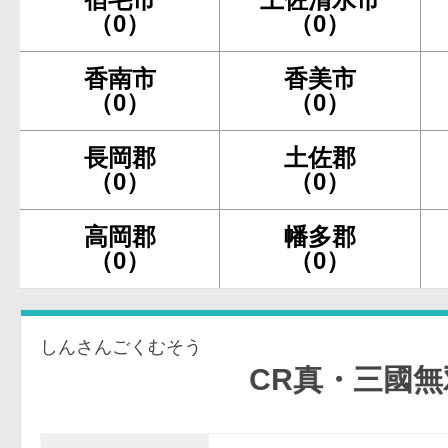
（0）
（0）
香南市
香美市
（0）
（0）
長岡郡
土佐郡
（0）
（0）
高岡郡
幡多郡
（0）
（0）
しんさんごくむそう
CR真・三國無双 L