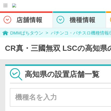
DMMぱちタウン
パチンコ・パチスロ機種情報
CR真・三國無双 LSCの高知
高知県の設置店舗一覧