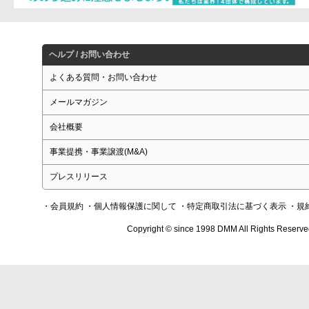
ヘルプ / お問い合わせ
よくある質問・お問い合わせ
メールマガジン
会社概要
事業提携・事業譲渡(M&A)
プレスリリース
・会員規約
・個人情報保護に関して
・特定商取引法に基づく表示
・規
Copyright © since 1998 DMM All Rights Reserve