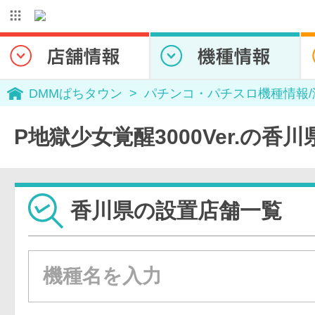
DMMぱちタウン
パチンコ・パチスロ機種情報
P地獄少女覚醒3000Ver.の香
香川県の設置店舗一覧