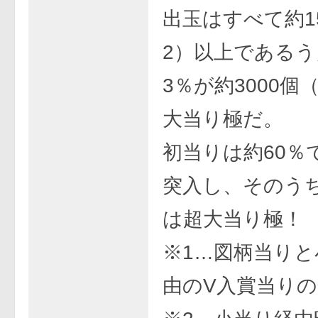
出玉はすべて約1
2）以上であるう
3％が約3000個
大当り極だ。
初当りは約60％で
突入し、そのうち
は超大当り極！
※1…図柄当りと
由のV入賞当り