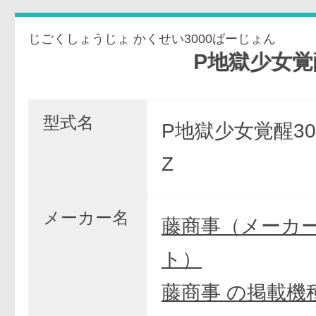
じごくしょうじょ かくせい3000ばーじょん
P地獄少女覚醒3000V
型式名
P地獄少女覚醒3000
Z
メーカー名
藤商事（メーカ
ト）
藤商事 の掲載機