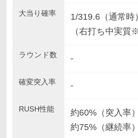
大当り確率
1/319.6（通常時）
（右打ち中実質※
ラウンド数
-
確変突入率
-
RUSH性能
約60%（突入率
約75%（継続率