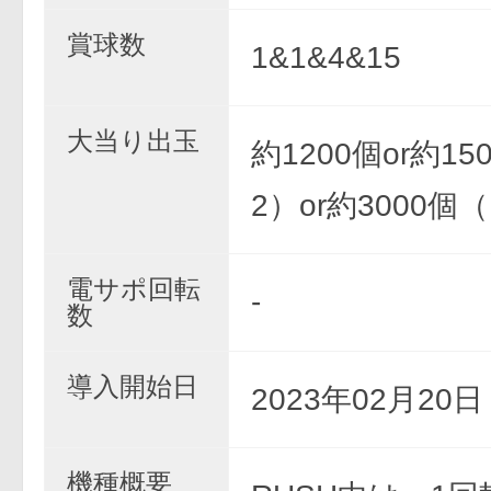
賞球数
1&1&4&15
大当り出玉
約1200個or約1
2）or約3000個
電サポ回転
-
数
導入開始日
2023年02月20
機種概要