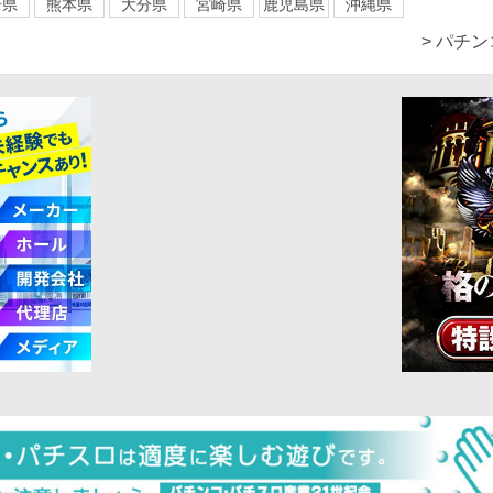
崎県
熊本県
大分県
宮崎県
鹿児島県
沖縄県
> パチ