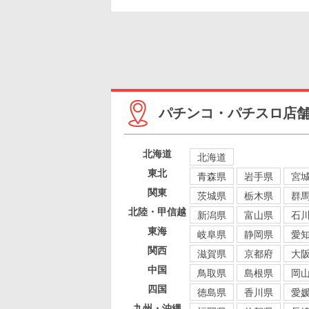
パチンコ・パチスロ店
北海道
北海道
東北
青森県
岩手県
宮
関東
茨城県
栃木県
群
北陸・甲信越
新潟県
富山県
石
東海
岐阜県
静岡県
愛
関西
滋賀県
京都府
大
中国
鳥取県
島根県
岡
四国
徳島県
香川県
愛
九州・沖縄