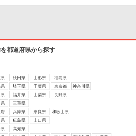
舗を都道府県から探す
城県
秋田県
山形県
福島県
馬県
埼玉県
千葉県
東京都
神奈川県
川県
福井県
山梨県
長野県
知県
三重県
阪府
兵庫県
奈良県
和歌山県
山県
広島県
山口県
媛県
高知県