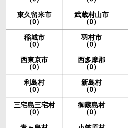
東久留米市
武蔵村山市
（0）
（0）
稲城市
羽村市
（0）
（0）
西東京市
西多摩郡
（0）
（0）
利島村
新島村
（0）
（0）
三宅島三宅村
御蔵島村
（0）
（0）
青ヶ島村
小笠原村