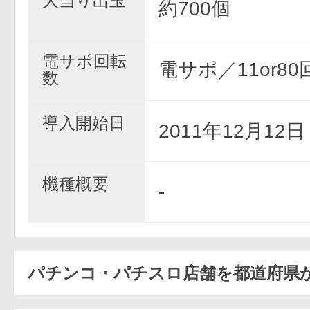
大当り出玉
約700個
電サポ回転
電サポ／11or80
数
導入開始日
2011年12月12
機種概要
-
パチンコ・パチスロ店舗を都道府県