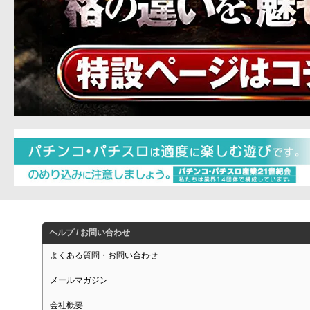
ヘルプ / お問い合わせ
よくある質問・お問い合わせ
メールマガジン
会社概要