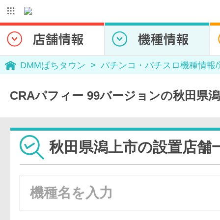
DMMぱちタウン
パチンコ・パチスロ機種情報
CRAパフィー 99バージョンの秋田県
秋田県潟上市の設置店舗