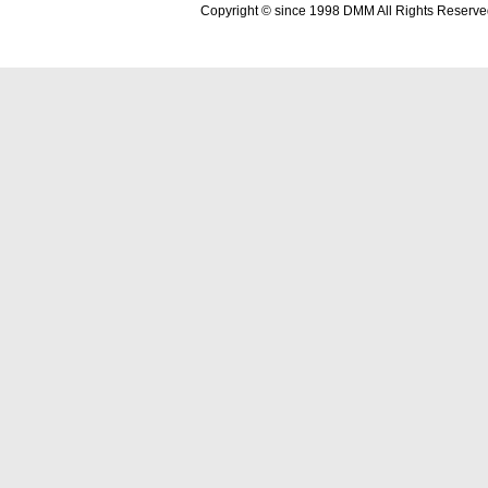
Copyright © since 1998 DMM All Rights Reserve