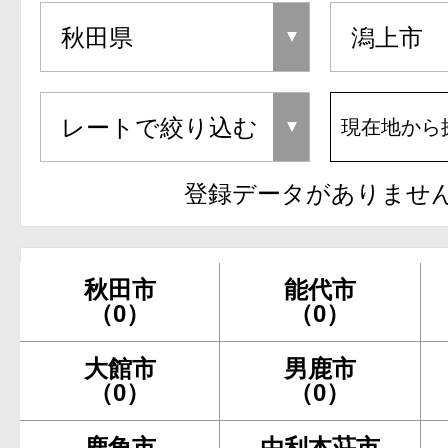
現在地から
登録データがありませ
秋田市
能代市
（0）
（0）
大館市
男鹿市
（0）
（0）
鹿角市
由利本荘市