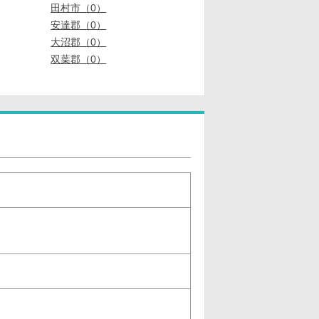
田村市（0）
安達郡（0）
大沼郡（0）
双葉郡（0）