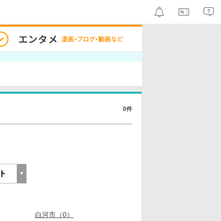
0件
白河市（0）