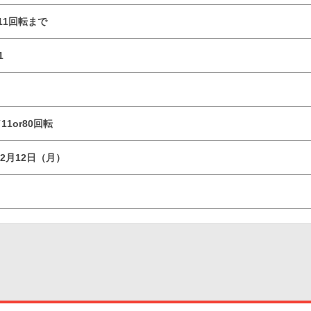
／11回転まで
1
11or80回転
12月12日（月）