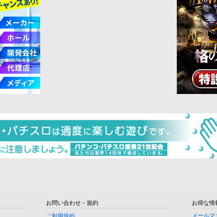
お問い合わせ・規約
お得な情
メールマ
ご利用規約