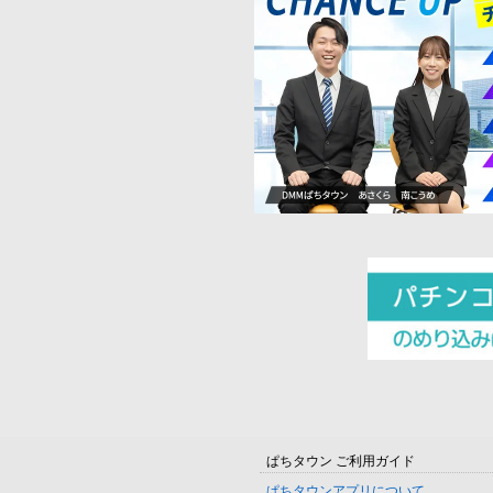
ぱちタウン ご利用ガイド
ぱちタウンアプリについて