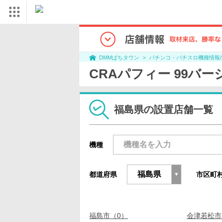
パチンコ・パチスロ機種情報
DMMぱちタウン
CRAパフィー 99バ
福島県の設置店舗一覧
機種
都道府県
市区町
福島市（0）
会津若松市