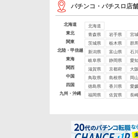
パチンコ・パチスロ店
北海道
北海道
東北
青森県
岩手県
宮
関東
茨城県
栃木県
群
北陸・甲信越
新潟県
富山県
石
東海
岐阜県
静岡県
愛
関西
滋賀県
京都府
大
中国
鳥取県
島根県
岡
四国
徳島県
香川県
愛
九州・沖縄
福岡県
佐賀県
長