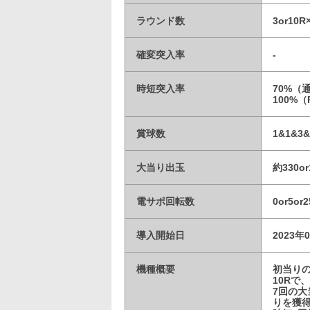
ラウンド数
3or10
確変突入率
-
時短突入率
70%（
100%（
賞球数
1&1&3&
大当り出玉
約330o
電サポ回転数
0or5or
導入開始日
2023年
機種概要
初当りの
10Rで
7回の大
りを獲