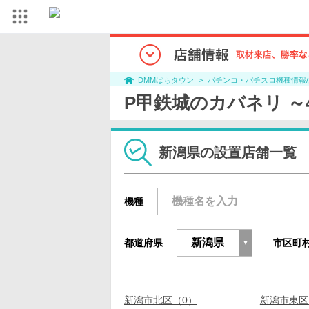
パチンコ・パチスロ機種情報
DMMぱちタウン
P甲鉄城のカバネリ ～4
新潟県の設置店舗一覧
機種
都道府県
市区町
新潟市北区（0）
新潟市東区