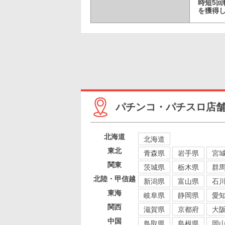
時短5回
を獲得し
パチンコ・パチスロ店
北海道
北海道
東北
青森県
岩手県
宮
関東
茨城県
栃木県
群
北陸・甲信越
新潟県
富山県
石
東海
岐阜県
静岡県
愛
関西
滋賀県
京都府
大
中国
鳥取県
島根県
岡