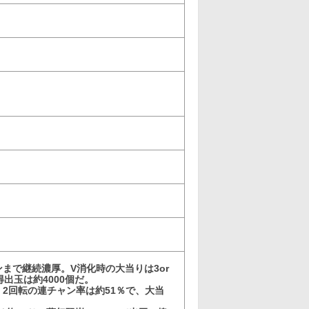
ンまで継続濃厚。V消化時の大当りは3or
出玉は約4000個だ。
2回転の連チャン率は約51％で、大当