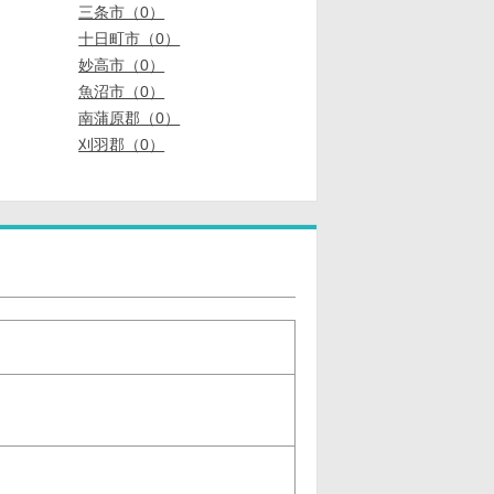
三条市（0）
十日町市（0）
妙高市（0）
魚沼市（0）
南蒲原郡（0）
刈羽郡（0）