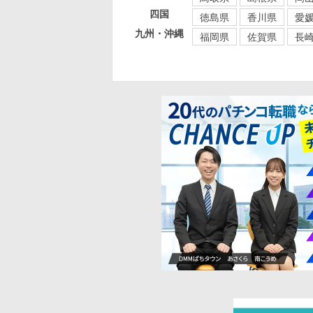
四国
徳島県
香川県
愛
九州・沖縄
福岡県
佐賀県
長