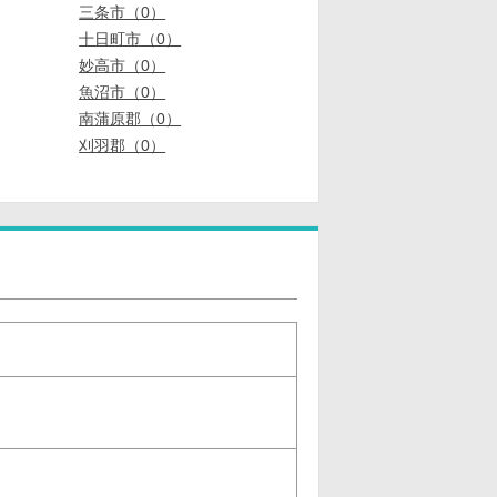
三条市（0）
十日町市（0）
妙高市（0）
魚沼市（0）
南蒲原郡（0）
刈羽郡（0）