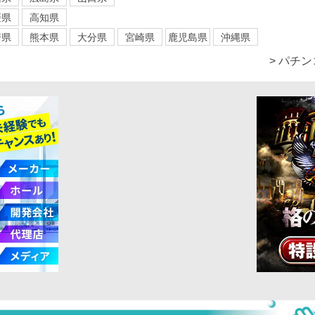
媛県
高知県
崎県
熊本県
大分県
宮崎県
鹿児島県
沖縄県
> パチ