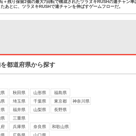
転＋残り保留2個の最大7回転で構成されたツラヌキRUSHの連チャン率は
たあとに、ツラヌキRUSHで連チャンを伸ばすゲームフローだ。
舗を都道府県から探す
城県
秋田県
山形県
福島県
馬県
埼玉県
千葉県
東京都
神奈川県
川県
福井県
山梨県
長野県
知県
三重県
阪府
兵庫県
奈良県
和歌山県
山県
広島県
山口県