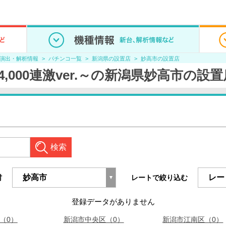
/演出・解析情報
パチンコ一覧
新潟県の設置店
妙高市の設置店
,000連激ver.～の新潟県妙高市の設
検索
村
レートで絞り込む
登録データがありません
（0）
新潟市中央区（0）
新潟市江南区（0）