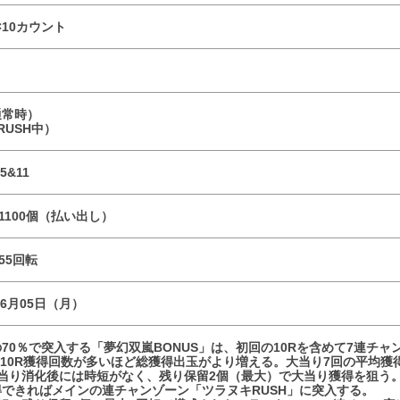
R×10カウント
通常時）
RUSH中）
5&11
r1100個（払い出し）
255回転
06月05日（月）
70％で突入する「夢幻双嵐BONUS」は、初回の10Rを含めて7連チャ
、10R獲得回数が多いほど総獲得出玉がより増える。大当り7回の平均獲得
当り消化後には時短がなく、残り保留2個（最大）で大当り獲得を狙う。
得できればメインの連チャンゾーン「ツラヌキRUSH」に突入する。