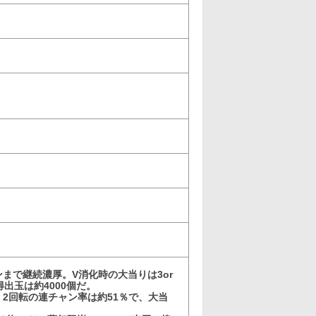
ンまで継続濃厚。V消化時の大当りは3or
出玉は約4000個だ。
2回転の連チャン率は約51％で、大当