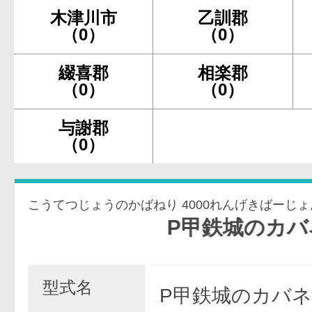
木津川市
乙訓郡
（0）
（0）
綴喜郡
相楽郡
（0）
（0）
与謝郡
（0）
こうてつじょうのかばねり 4000れんげきばーじょ
P甲鉄城のカバネリ ～4,0
型式名
P甲鉄城のカバネ