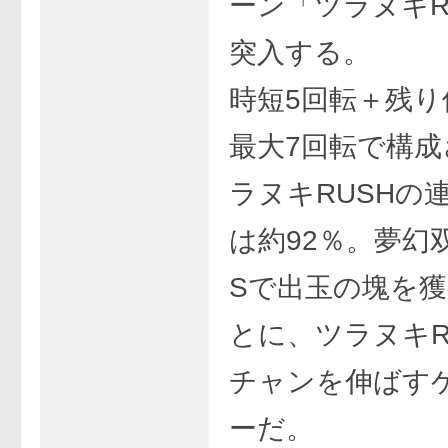
ーン「ツラヌキR
突入する。
時短5回転＋残り
最大7回転で構
ラヌキRUSHの
は約92％。夢幻双
Sで出玉の塊を
とに、ツラヌキR
チャンを伸ばす
ーだ。