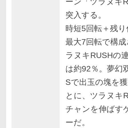
ーン「ツラヌキR
突入する。
時短5回転＋残り
最大7回転で構
ラヌキRUSHの
は約92％。夢幻双
Sで出玉の塊を
とに、ツラヌキR
チャンを伸ばす
ーだ。