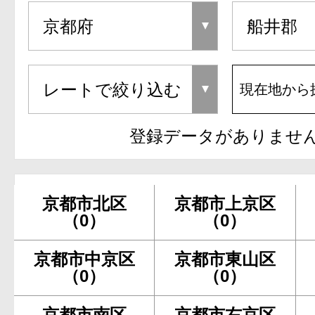
現在地から
登録データがありませ
京都市北区
京都市上京区
（0）
（0）
京都市中京区
京都市東山区
（0）
（0）
京都市南区
京都市右京区