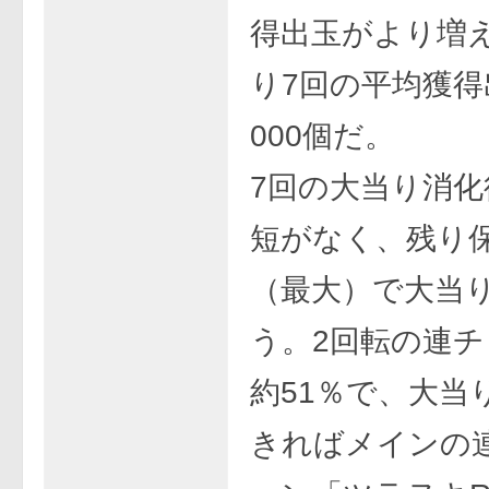
得出玉がより増
り7回の平均獲得
000個だ。
7回の大当り消化
短がなく、残り保
（最大）で大当
う。2回転の連
約51％で、大当
きればメインの