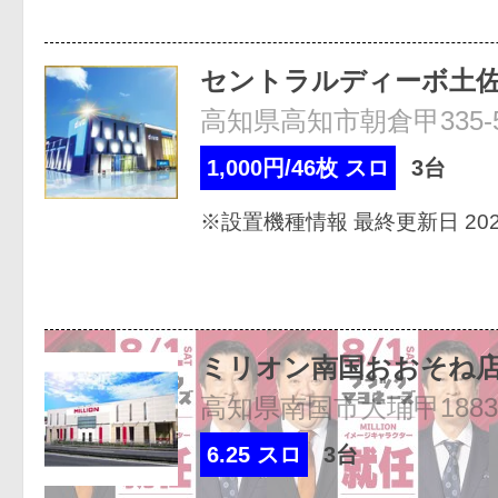
セントラルディーボ土
高知県高知市朝倉甲335-
1,000円/46枚 スロ
3台
※設置機種情報 最終更新日 2026
ミリオン南国おおそね
高知県南国市大埇甲1883
6.25 スロ
3台