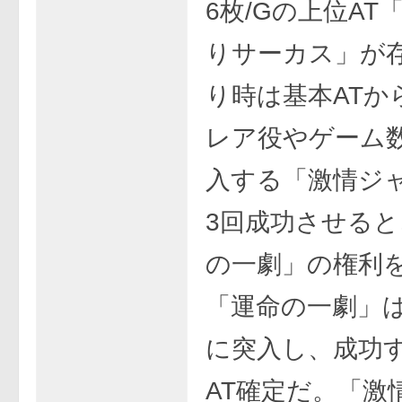
6枚/Gの上位AT
りサーカス」が
り時は基本ATか
レア役やゲーム
入する「激情ジ
3回成功させると
の一劇」の権利
「運命の一劇」は
に突入し、成功
AT確定だ。「激