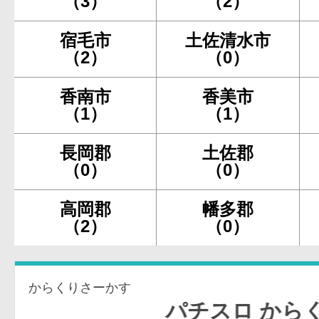
（3）
（2）
宿毛市
土佐清水市
（2）
（0）
香南市
香美市
（1）
（1）
長岡郡
土佐郡
（0）
（0）
高岡郡
幡多郡
（2）
（0）
からくりさーかす
パチスロ からくりサー