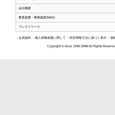
会社概要
事業提携・事業譲渡(M&A)
プレスリリース
・会員規約
・個人情報保護に関して
・特定商取引法に基づく表示
・規
Copyright © since 1998 DMM All Rights Reserve