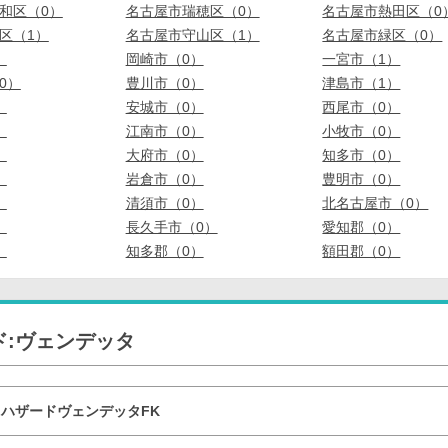
和区（0）
名古屋市瑞穂区（0）
名古屋市熱田区（0
区（1）
名古屋市守山区（1）
名古屋市緑区（0）
）
岡崎市（0）
一宮市（1）
0）
豊川市（0）
津島市（1）
）
安城市（0）
西尾市（0）
）
江南市（0）
小牧市（0）
）
大府市（0）
知多市（0）
）
岩倉市（0）
豊明市（0）
）
清須市（0）
北名古屋市（0）
）
長久手市（0）
愛知郡（0）
）
知多郡（0）
額田郡（0）
ド:ヴェンデッタ
オハザードヴェンデッタFK