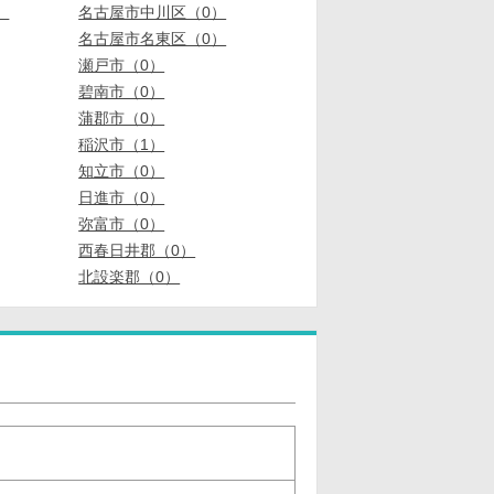
）
名古屋市中川区（0）
名古屋市名東区（0）
瀬戸市（0）
碧南市（0）
蒲郡市（0）
稲沢市（1）
知立市（0）
日進市（0）
弥富市（0）
西春日井郡（0）
北設楽郡（0）