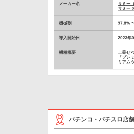
メーカー名
サミー
サミー 
機械割
97.8% 
導入開始日
2023年
機種概要
上乗せ×
「プレミ
ミアムヴ
パチンコ・パチスロ店