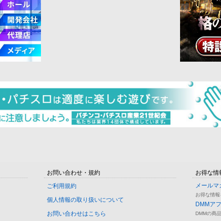
お問い合わせ・規約
お得な情
メールマ
ご利用規約
お得な情報
個人情報の取り扱いについて
DMMア
お問い合わせはこちら
DMMの商