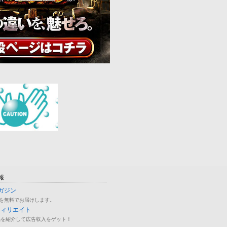
報
ガジン
を無料でお届けします。
フィリエイト
品を紹介して広告収入をゲット！