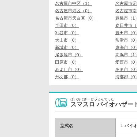
名古屋市中区（1）
名古屋市昭
名古屋市港区（0）
名古屋市南
名古屋市天白区（0）
豊橋市（1
半田市（0）
春日井市（
刈谷市（0）
豊田市（0
犬山市（0）
常滑市（0
新城市（0）
東海市（0
尾張旭市（0）
高浜市（1
田原市（0）
愛西市（0
みよし市（0）
あま市（0
丹羽郡（0）
海部郡（0
ばいおはざーどゔぇんでった
スマスロ バイオハザー
型式名
L バイ