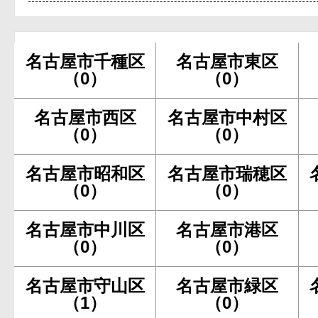
名古屋市千種区
名古屋市東区
（0）
（0）
名古屋市西区
名古屋市中村区
（0）
（0）
名古屋市昭和区
名古屋市瑞穂区
（0）
（0）
名古屋市中川区
名古屋市港区
（0）
（0）
名古屋市守山区
名古屋市緑区
（1）
（0）