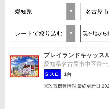
現在地から
プレイランドキャッス
愛知県名古屋市中区富士見
5 スロ
1台
※設置機種情報 最終更新日 2026