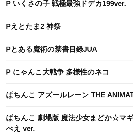
P いくさの子 戦極最強ドデカ199ver.
Pえとたま2 神祭
Pとある魔術の禁書目録JUA
P にゃんこ大戦争 多様性のネコ
ぱちんこ アズールレーン THE ANIMAT
ぱちんこ 劇場版 魔法少女まどか☆マギ
べえ ver.