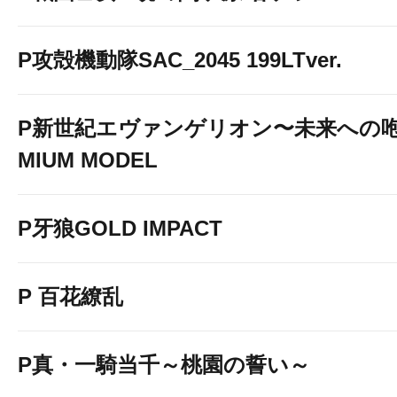
P攻殻機動隊SAC_2045 199LTver.
P新世紀エヴァンゲリオン〜未来への咆
MIUM MODEL
P牙狼GOLD IMPACT
P 百花繚乱
P真・一騎当千～桃園の誓い～