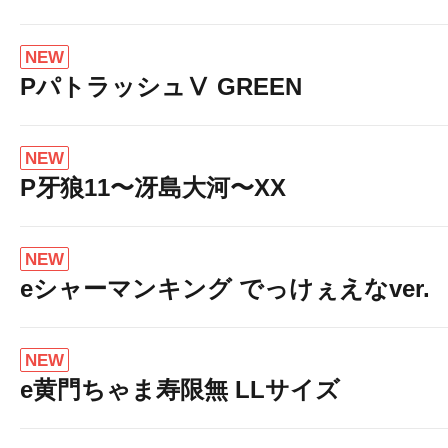
NEW
PパトラッシュⅤ GREEN
NEW
P牙狼11〜冴島大河〜XX
NEW
eシャーマンキング でっけぇえなver.
NEW
e黄門ちゃま寿限無 LLサイズ