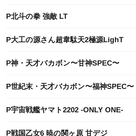
P北斗の拳 強敵 LT
P大工の源さん超韋駄天2極源LighT
P神・天才バカボン〜甘神SPEC〜
P世紀末・天才バカボン〜福神SPEC〜
P宇宙戦艦ヤマト2202 -ONLY ONE-
P戦国乙女6 暁の関ヶ原 甘デジ