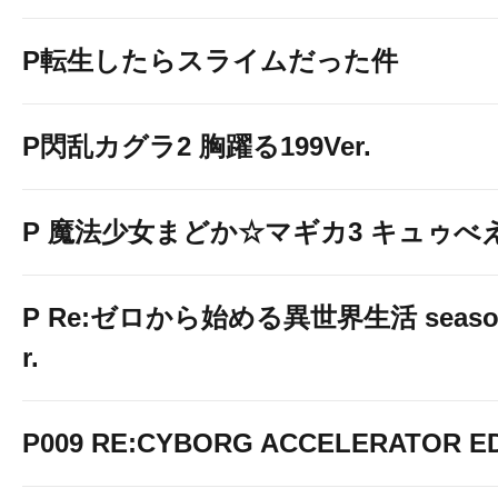
P転生したらスライムだった件
P閃乱カグラ2 胸躍る199Ver.
P 魔法少女まどか☆マギカ3 キュゥべえv
P Re:ゼロから始める異世界生活 season2
r.
P009 RE:CYBORG ACCELERATOR ED