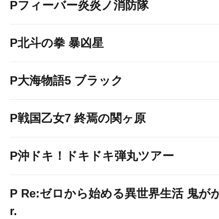
Pフィーバー炎炎ノ消防隊
P北斗の拳 暴凶星
P大海物語5 ブラック
P戦国乙女7 終焉の関ヶ原
P沖ドキ！ドキドキ弾丸ツアー
P Re:ゼロから始める異世界生活 鬼がかり
r.