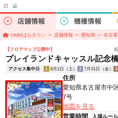
DMMぱちタウン
店舗情報
愛知県
名古屋
【フロアマップ公開中】
最
プレイランドキャッスル記念
アクセス集中日
8月1日（土）
7月31日（金）
1
2
3
住所
愛知県名古屋市中区
7号
地図を見る
営業時間
入場ルー