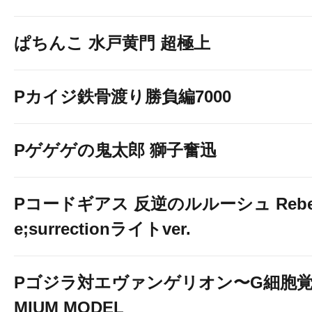
ぱちんこ 水戸黄門 超極上
Pカイジ鉄骨渡り勝負編7000
Pゲゲゲの鬼太郎 獅子奮迅
Pコードギアス 反逆のルルーシュ Rebelli
e;surrectionライトver.
Pゴジラ対エヴァンゲリオン〜G細胞覚醒
MIUM MODEL