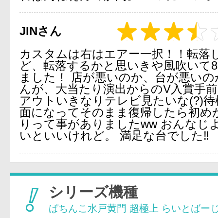
JINさん
カスタムは右はエアー一択！！転落
ど、転落するかと思いきや風吹いて80
ました！ 店が悪いのか、台が悪いの
んが、大当たり演出からのV入賞手
アウトいきなりテレビ見たいな(?)
面になってそのまま復帰したら初め
りって事がありましたww おんなじ
いといいけれど。 満足な台でした‼️
シリーズ機種
ぱちんこ水戸黄門 超極上 らいとばー