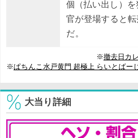
個（払い出し）を
官が登場すると転
だ。
※
撤去日カ
※
ぱちんこ水戸黄門 超極上 らいとばー
大当り詳細