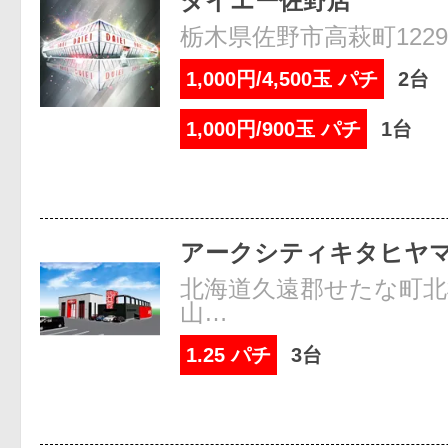
ダイエー佐野店
栃木県佐野市高萩町1229
1,000円/4,500玉 パチ
2台
1,000円/900玉 パチ
1台
アークシティキタヒヤ
北海道久遠郡せたな町北
山…
1.25 パチ
3台