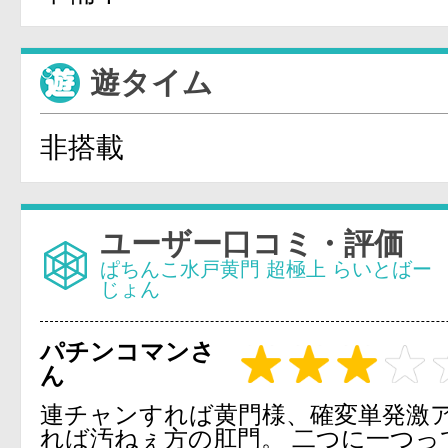
遊タイム
非搭載
ユーザー口コミ・評価
ぱちんこ水戸黄門 超極上 らいとばー
じょん
パチンコマンさ
ん
連チャンすれば黄門様、確変単発激
れば汚ねぇ方の肛門。 二つに一つっ