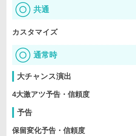
共通
カスタマイズ
通常時
大チャンス演出
4大激アツ予告・信頼度
予告
保留変化予告・信頼度