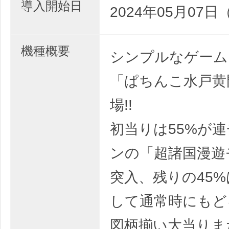
導入開始日
2024年05月07日
機種概要
シンプルなゲーム
「ぱちんこ水戸黄
場!!
初当りは55%が
ンの「超諸国漫遊
突入、残りの45%
して通常時にもど
図柄揃い大当りま