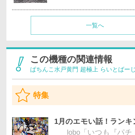
一覧へ
この機種の関連情報
ぱちんこ水戸黄門 超極上 らいとばー
特集
1月のエモい話！ランキ
lobo「いつも『パチ