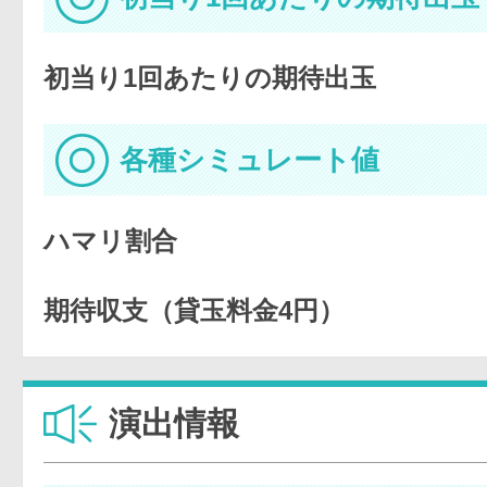
初当り1回あたりの期待出玉
各種シミュレート値
ハマリ割合
期待収支（貸玉料金4円）
演出情報