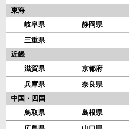
東海
岐阜県
静岡県
三重県
近畿
滋賀県
京都府
兵庫県
奈良県
中国・四国
鳥取県
島根県
広島県
山口県