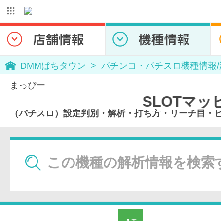
DMMぱちタウン
パチンコ・パチスロ機種情報
まっぴー
SLOTマッピー