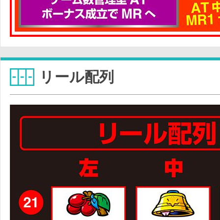
リール配列