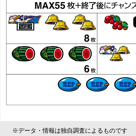
※データ・情報は独自調査によるものです