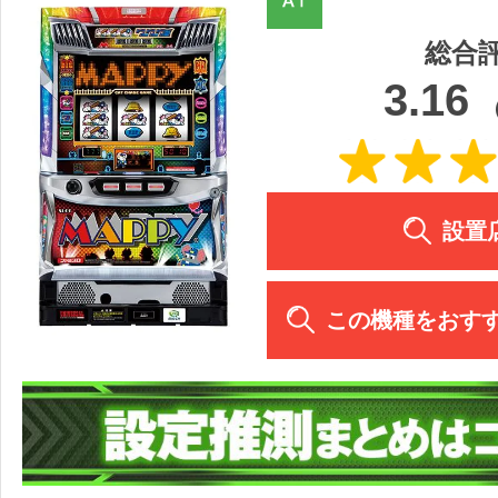
総合
3.16
設置
この機種をおす