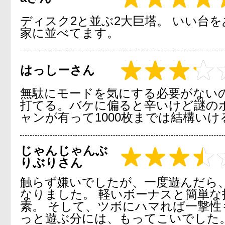
ディスク2と並ぶ2大巨塔。 いい台
家に並べてます。
はっしーさん
無駄にモードを気にする必要がない
打てる。バケに偏ると辛いけど謎の
ャンが有って1000枚までは結構いけ
じゃんじゃんぶ
りぶりさん
触らず嫌いでしたが、一度遊んだら
なりました。 軽いボーナスと簡単な
素。 そして、ツボにハマれば一撃性
っと遊ぶ分には、もってこいでした