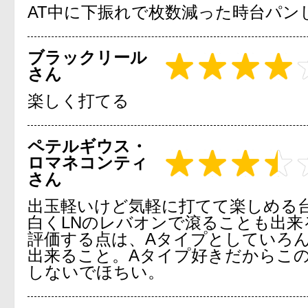
AT中に下振れで枚数減った時台パン
ブラックリール
さん
楽しく打てる
ペテルギウス・
ロマネコンティ
さん
出玉軽いけど気軽に打てて楽しめる
白くLNのレバオンで滾ることも出来
評価する点は、Aタイプとしていろ
出来ること。Aタイプ好きだからこ
しないでほちい。