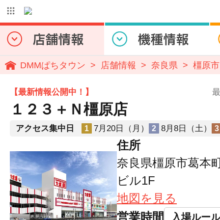
DMMぱちタウン
店舗情報
奈良県
橿原市
【最新情報公開中！】
最
１２３＋Ｎ橿原店
アクセス集中日
7月20日（月）
8月8日（土）
1
2
3
住所
奈良県橿原市葛本町2
ビル1F
地図を見る
営業時間
入場ルー