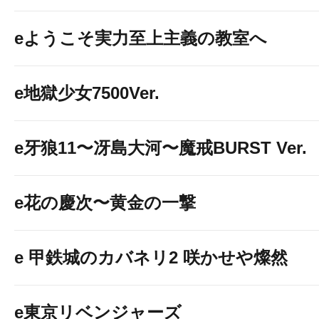
eようこそ実力至上主義の教室へ
e地獄少女7500Ver.
e牙狼11〜冴島大河〜魔戒BURST Ver.
e花の慶次〜黄金の一撃
e 甲鉄城のカバネリ2 咲かせや燦然
e東京リベンジャーズ