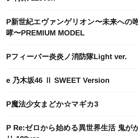
P新世紀エヴァンゲリオン〜未来への
哮〜PREMIUM MODEL
Pフィーバー炎炎ノ消防隊Light ver.
e 乃木坂46 Ⅱ SWEET Version
P魔法少女まどか☆マギカ3
P Re:ゼロから始める異世界生活 鬼が