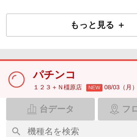
もっと見る ＋
パチンコ
１２３＋Ｎ橿原店
08/03（月
NEW
台データ
フ