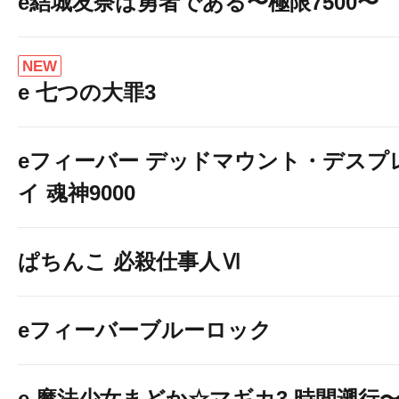
e結城友奈は勇者である〜極限7500〜
NEW
e 七つの大罪3
eフィーバー デッドマウント・デスプ
イ 魂神9000
ぱちんこ 必殺仕事人Ⅵ
eフィーバーブルーロック
e 魔法少女まどか☆マギカ3 時間遡行