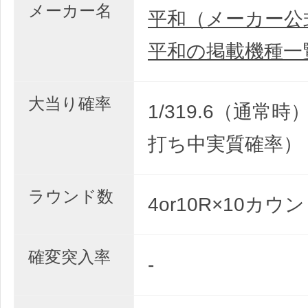
メーカー名
平和（メーカー公
平和の掲載機種一
大当り確率
1/319.6（通常時）
打ち中実質確率）
ラウンド数
4or10R×10カウ
確変突入率
-