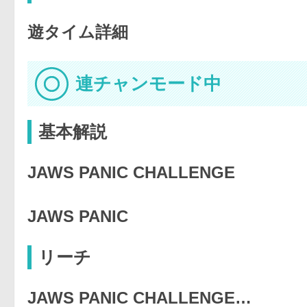
遊タイム詳細
連チャンモード中
基本解説
JAWS PANIC CHALLENGE
JAWS PANIC
リーチ
JAWS PANIC CHALLENGE…