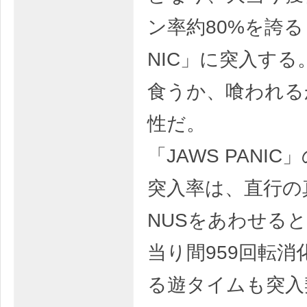
ン率約80%を誇る「
NIC」に突入する
食うか、喰われる
性だ。
「JAWS PANI
突入率は、直行の
NUSをあわせると
当り間959回転消
る遊タイムも突入