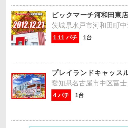
ビックマーチ河和田東
茨城県水戸市河和田町中道4
1.11 パチ
1台
プレイランドキャッス
愛知県名古屋市中区富士見
4 パチ
1台