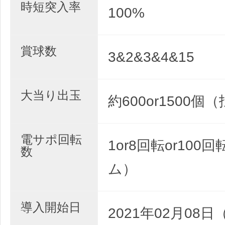
時短突入率
100%
賞球数
3&2&3&4&15
大当り出玉
約600or1500
電サポ回転
1or8回転or100
数
ム）
導入開始日
2021年02月08日