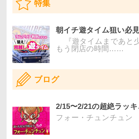
特集
朝イチ遊タイム狙い必見
『遊タイムまであと少
もう閉店の時間……
ブログ
2/15〜2/21の超絶ラッ
フォー・チュンチュン