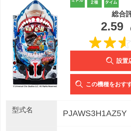
総合
2.59
設置
この機種をおす
型式名
PJAWS3H1AZ5Y