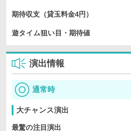
期待収支（貸玉料金4円）
遊タイム狙い目・期待値
演出情報
通常時
大チャンス演出
最驚の注目演出