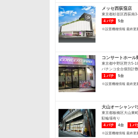
メッセ西荻窪店
東京都杉並区西荻南3-1
4 パチ
5台
※設置機種情報 最終更新日 
コンサートホール
東京都中野区野方5-18
パチンコ全台個別計数
1 パチ
5台
※設置機種情報 最終更新日 
大山オーシャンパ
東京都板橋区大山東町2
駐輪場有り
4 パチ
4台
1 パ
※設置機種情報 最終更新日 