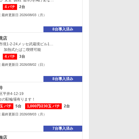
心･安全･挑戦･追求)を掲げ更な…
4 パチ
2台
終更新日 2026/08/03（月）
8台導入済み
境店
境1-2-24メッセ武蔵境ビル1…
/ 加熱式たばこ喫煙可能
4 パチ
3台
終更新日 2026/08/02（日）
8台導入済み
井
平井4-12-19
0台の駐輪場有ります！
0玉 パチ
5台
1,000円/230玉 パチ
2台
終更新日 2026/08/03（月）
7台導入済み
梅店