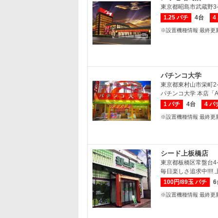
東京都昭島市武蔵野3-1
1.25 パチ
4台
4
※設置機種情報 最終更新日 
パチンコ大学
東京都東村山市栄町2-8
パチンコ大学 本店「
1 パチ
4台
4 パ
※設置機種情報 最終更新日 
シード上板橋店
東京都板橋区常盤台4-3
毎日楽しさ追求中!!!
100円/89玉 パチ
6
※設置機種情報 最終更新日 