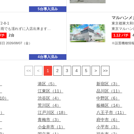
5台導入済み
マルハンメ
-8-1
東京都東大和市
 雨でも濡れずに入店出来ます…
東京マルハン
 パチ
2台
1.12 パチ
2026/08/07（金）
※設置機種情報 最
4台導入済み
<<
<
1
2
3
4
5
>
>>
）
港区（5）
新宿区（3）
）
江東区（11）
品川区（11）
10）
渋谷区（4）
中野区（6）
荒川区（4）
板橋区（14）
0）
江戸川区（18）
八王子市（11）
）
青梅市（3）
府中市（6）
）
小金井市（1）
小平市（3）