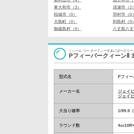
東村山市（4）
国分寺市（
東大和市（3）
清瀬市（2
稲城市（0）
羽村市（0
大島町（0）
利島村（0
御蔵島村（0）
八丈島八丈
くぃーん つー さーてぃーすあにばーさり
PフィーバークィーンⅡ 30th
型式名
Pフィー
メーカー名
ジェイ
ジェイビ
大当り確率
1/99.
ラウンド数
4or10