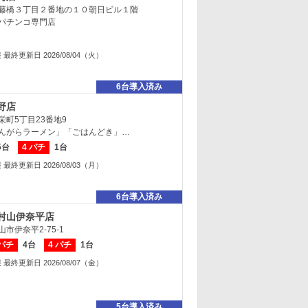
藤橋３丁目２番地の１０朝日ビル１階
パチンコ専門店
終更新日 2026/08/04（火）
6台導入済み
野店
栄町5丁目23番地9
んがらラーメン」「ごはんどき」…
5台
4 パチ
1台
終更新日 2026/08/03（月）
6台導入済み
村山伊奈平店
市伊奈平2-75-1
 パチ
4台
4 パチ
1台
終更新日 2026/08/07（金）
5台導入済み