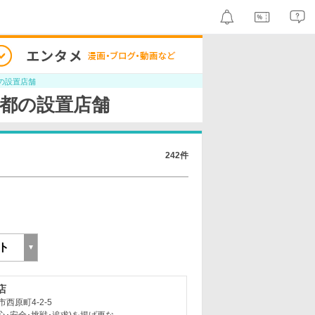
ONの設置店舗
の東京都の設置店舗
242件
店
西原町4-2-5