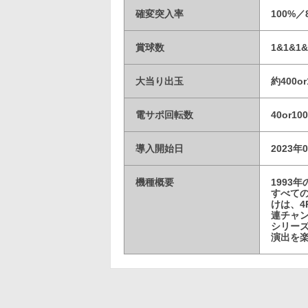
確変突入率
100%
賞球数
1&1&1&
大当り出玉
約400o
電サポ回転数
40or1
導入開始日
2023年
機種概要
1993
すべての
けは、4
連チャン
シリー
演出を