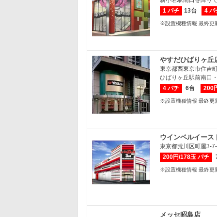
新小岩駅南口を降りて
1 パチ
13台
4 パ
※設置機種情報 最終更新日 
やすだひばりヶ丘
東京都西東京市住吉町3
ひばりヶ丘駅前南口・
4 パチ
6台
200
※設置機種情報 最終更新日 
ウインベルイースト
東京都荒川区町屋3-7-
200円/178玉 パチ
※設置機種情報 最終更新日 
メッセ昭島店