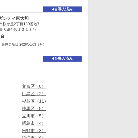
4台導入済み
ガシティ東大和
桜が丘2丁目139番地7
最大総台数１２１３台
4台
終更新日 2026/08/03（月）
4台導入済み
文京区（0）
目黒区（2）
杉並区（11）
練馬区（8）
立川市（5）
昭島市（4）
日野市（3）