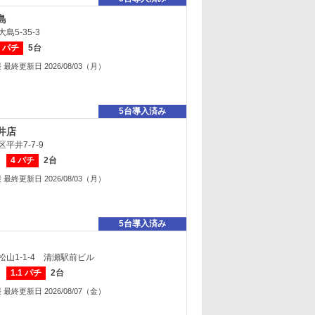
島
島5-35-3
玉 パチ
5台
終更新日 2026/08/03（月）
5台導入済み
井店
平井7-7-9
4 パチ
2台
終更新日 2026/08/03（月）
5台導入済み
山1-1-4 清瀬駅前ビル
1.1 パチ
2台
終更新日 2026/08/07（金）