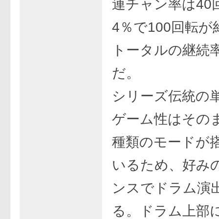
連チャン率は40
4％で100回転が
トータルの継続率
だ。
シリーズ伝統の
ゲーム性はその
種類のモードが
いるため、好み
ンスでドラム演
る。ドラム上部