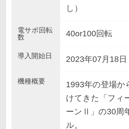
し）
電サポ回転
40or100回転
数
導入開始日
2023年07月18
機種概要
1993年の登場
けてきた「フィ
ーンⅡ」の30周
ル。