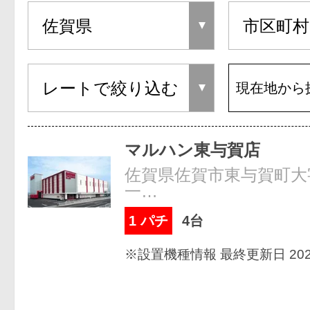
現在地から
マルハン東与賀店
佐賀県佐賀市東与賀町大
一…
1 パチ
4台
※設置機種情報 最終更新日 2026