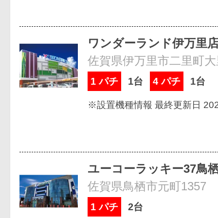
ワンダーランド伊万里
佐賀県伊万里市二里町大里
1 パチ
1台
4 パチ
1台
※設置機種情報 最終更新日 2026
ユーコーラッキー37鳥
佐賀県鳥栖市元町1357
1 パチ
2台