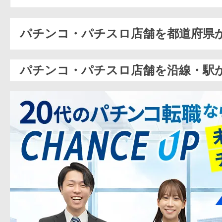
パチンコ・パチスロ店舗を都道府県
パチンコ・パチスロ店舗を沿線・駅