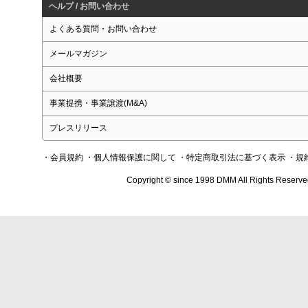
ヘルプ / お問い合わせ
よくある質問・お問い合わせ
メールマガジン
会社概要
事業提携・事業譲渡(M&A)
プレスリリース
・会員規約
・個人情報保護に関して
・特定商取引法に基づく表示
・規
Copyright © since 1998 DMM All Rights Reserve