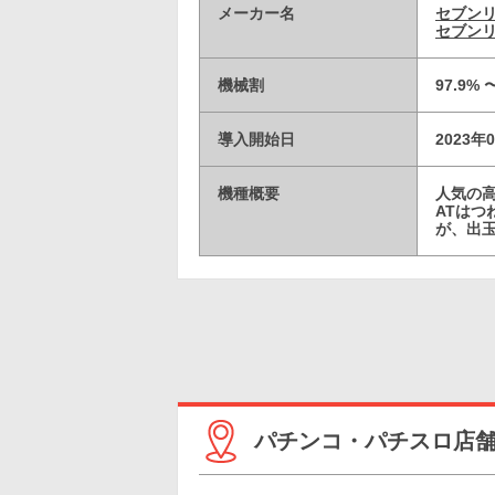
メーカー名
セブン
セブンリ
機械割
97.9% 
導入開始日
2023年
機種概要
人気の
ATはつ
が、出
パチンコ・パチスロ店