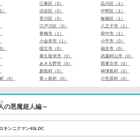
）
江東区（0）
品川区（1）
1）
渋谷区（0）
中野区（1）
荒川区（0）
板橋区（1）
）
江戸川区（3）
八王子市（1）
）
青梅市（1）
府中市（1）
）
小金井市（1）
小平市（0）
0）
国立市（0）
福生市（0）
）
東久留米市（0）
武蔵村山市（0）
）
あきる野市（0）
西東京市（0）
）
新島村（0）
神津島村（0）
町（0）
青ヶ島村（0）
小笠原村（0）
へん
人の悪魔超人編～
ロキンニクマン4SLDC