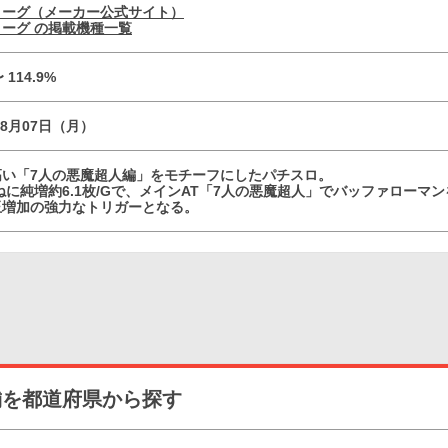
リーグ（メーカー公式サイト）
ーグ の掲載機種一覧
〜 114.9%
08月07日（月）
高い「7人の悪魔超人編」をモチーフにしたパチスロ。
ねに純増約6.1枚/Gで、メインAT「7人の悪魔超人」でバッファロー
玉増加の強力なトリガーとなる。
舗を都道府県から探す