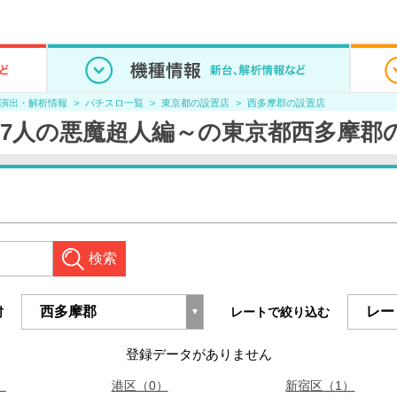
/演出・解析情報
パチスロ一覧
東京都の設置店
西多摩郡の設置店
7人の悪魔超人編～の東京都西多摩郡
検索
村
レートで絞り込む
登録データがありません
）
港区（0）
新宿区（1）