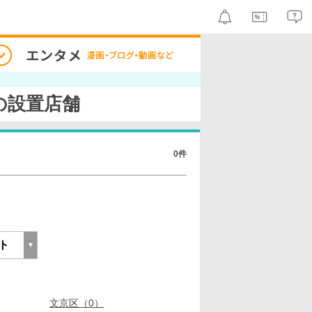
の設置店舗
0件
文京区（0）