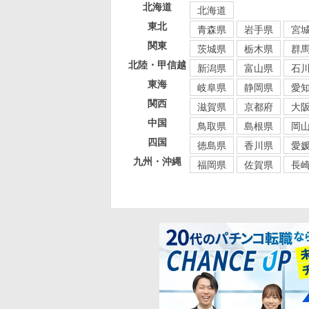
北海道
北海道
東北
青森県
岩手県
宮
関東
茨城県
栃木県
群
北陸・甲信越
新潟県
富山県
石
東海
岐阜県
静岡県
愛
関西
滋賀県
京都府
大
中国
鳥取県
島根県
岡
四国
徳島県
香川県
愛
九州・沖縄
福岡県
佐賀県
長