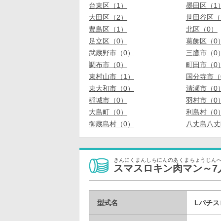
台東区（1）
墨田区（1
大田区（2）
世田谷区（
豊島区（1）
北区（0）
足立区（0）
葛飾区（0
武蔵野市（0）
三鷹市（0
調布市（0）
町田市（0
東村山市（1）
国分寺市（
東大和市（0）
清瀬市（0
稲城市（0）
羽村市（0
大島町（0）
利島村（0
御蔵島村（0）
八丈島八丈
きんにくまんしちにんのあくまちょうじん
スマスロキン肉マン～7
型式名
Lパチス