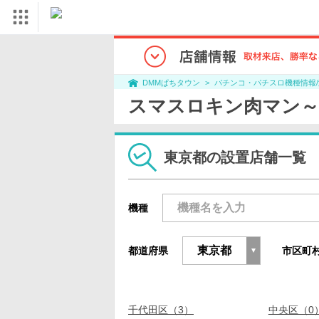
パチンコ・パチスロ機種情報
DMMぱちタウン
スマスロキン肉マン～
東京都の設置店舗一覧
機種
都道府県
市区町
千代田区（3）
中央区（0