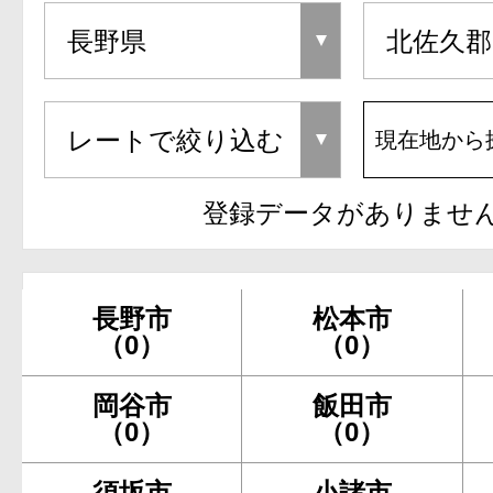
現在地から
登録データがありませ
長野市
松本市
（0）
（0）
岡谷市
飯田市
（0）
（0）
須坂市
小諸市