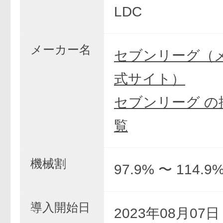
LDC
メーカー名
セブンリーグ（
式サイト）
セブンリーグ の
覧
機械割
97.9% 〜 114.9
導入開始日
2023年08月07