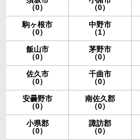
（0）
（0）
駒ヶ根市
中野市
（0）
（1）
飯山市
茅野市
（0）
（0）
佐久市
千曲市
（0）
（0）
安曇野市
南佐久郡
（0）
（0）
小県郡
諏訪郡
（0）
（0）