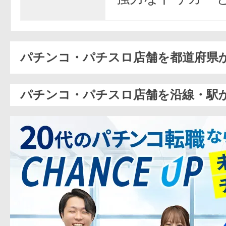
パチンコ・パチスロ店舗を都道府県
パチンコ・パチスロ店舗を沿線・駅