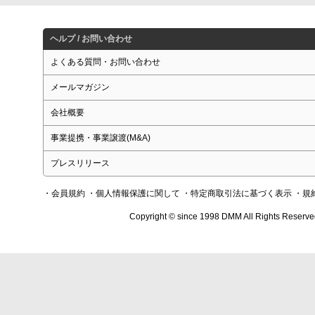
ヘルプ / お問い合わせ
よくある質問・お問い合わせ
メールマガジン
会社概要
事業提携・事業譲渡(M&A)
プレスリリース
・会員規約
・個人情報保護に関して
・特定商取引法に基づく表示
・規
Copyright © since 1998 DMM All Rights Reserve