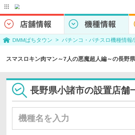
DMMぱちタウン
パチンコ・パチスロ機種情報
スマスロキン肉マン～7人の悪魔超人編～の長野
長野県小諸市の設置店舗