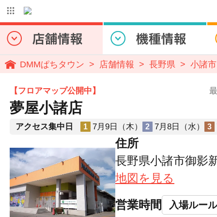
DMMぱちタウン
店舗情報
長野県
小諸市
【フロアマップ公開中】
最
夢屋小諸店
アクセス集中日
7月9日（木）
7月8日（水）
1
2
3
住所
長野県小諸市御影新田
地図を見る
営業時間
入場ルー