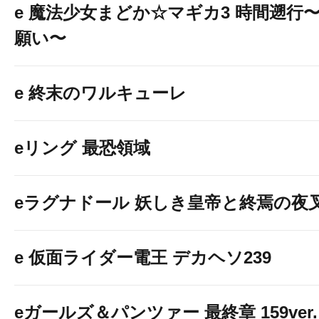
e 魔法少女まどか☆マギカ3 時間遡行
願い〜
e 終末のワルキューレ
eリング 最恐領域
eラグナドール 妖しき皇帝と終焉の夜
e 仮面ライダー電王 デカヘソ239
eガールズ＆パンツァー 最終章 159ver.