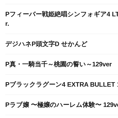
Pフィーバー戦姫絶唱シンフォギア4 LT-Li
r.
デジハネP頭文字D せかんど
P真・一騎当千～桃園の誓い～129ver
Pブラックラグーン4 EXTRA BULLET 12
Pラブ嬢 〜極嬢のハーレム体験〜 129ve