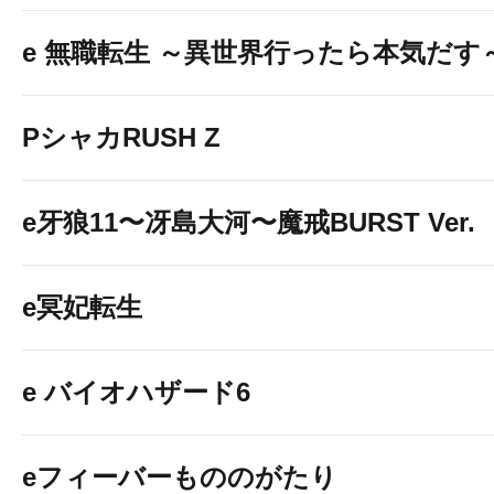
e 無職転生 ～異世界行ったら本気だす
PシャカRUSH Z
e牙狼11〜冴島大河〜魔戒BURST Ver.
e冥妃転生
e バイオハザード6
eフィーバーもののがたり