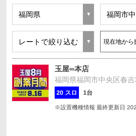
現在地から
玉屋∞本店
福岡県福岡市中央区春吉3-
20 スロ
1台
※設置機種情報 最終更新日 2026