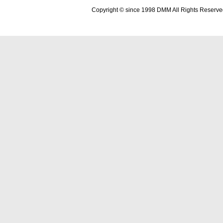
Copyright © since 1998 DMM All Rights Reserve