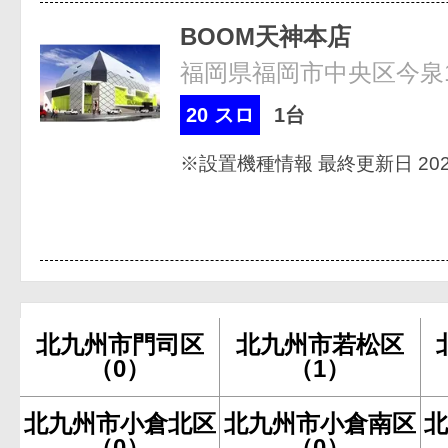
BOOM天神本店
福岡県福岡市中央区今泉1-
20 スロ
1台
※設置機種情報 最終更新日 2026
北九州市門司区
北九州市若松区
（0）
（1）
北九州市小倉北区
北九州市小倉南区
（0）
（0）