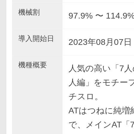
機械割
97.9% 〜 114.9
導入開始日
2023年08月07
機種概要
人気の高い「7人
人編」をモチー
チスロ。
ATはつねに純増約
で、メインAT「