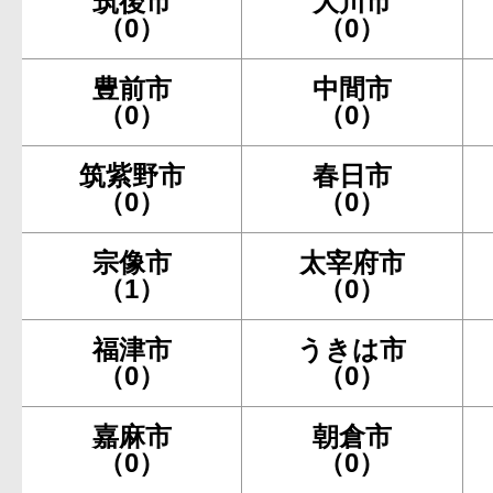
筑後市
大川市
（0）
（0）
豊前市
中間市
（0）
（0）
筑紫野市
春日市
（0）
（0）
宗像市
太宰府市
（1）
（0）
福津市
うきは市
（0）
（0）
嘉麻市
朝倉市
（0）
（0）